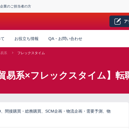
企業のご担当者の方
ア
いて
お役立ち情報
QA・お問い合わせ
貿易系
フレックスタイム
貿易系×フレックスタイム】転
D、間接購買・総務購買、SCM企画・物流企画・需要予測、物