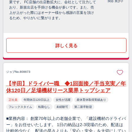
関谷 美沙子
業です。 FC店舗の出店数拡大に、会社として注力して
おり、新規出店を手掛ける機会が多いです。また、売
上が上がった際にはオーナー様から感謝の言葉を頂け
るため、やりがいに繋がります。
詳しく見る
ジョブNo.808673
【半田】ドライバー職 ◆1回面接／手当充実／年
休120日／足場機材リース業界トップシェア
正社員
年間休日120日以上
女性が活躍
産休育休取得実績あり
フレックスタイム
転勤なし
未経験可
第二新卒歓迎
■業務内容： 創業70年以上の老舗企業で、「建設機材のドライバ
ー」をお任せいたします。 1日の納品は2-3現場のため、配送は
比較的少なく、配送の早さよりも「安心・安全」を大切にしてい