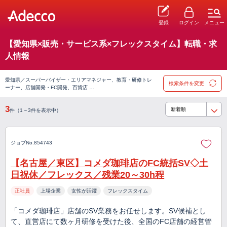
登録
ログイン
メニュー
【愛知県×販売・サービス系×フレックスタイム】転職・求
人情報
愛知県／スーパーバイザー・エリアマネジャー、教育・研修トレ
検索条件を変更
ーナー、店舗開発・FC開発、百貨店 …
3
件（1～3件を表示中）
ジョブNo.854743
【名古屋／東区】コメダ珈琲店のFC統括SV◇土
日祝休／フレックス／残業20～30h程
正社員
上場企業
女性が活躍
フレックスタイム
「コメダ珈琲店」店舗のSV業務をお任せします。SV候補とし
て、直営店にて数ヶ月研修を受けた後、全国のFC店舗の経営管