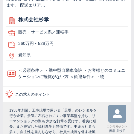
ます。 配送エリア…
株式会社杉孝
販売・サービス系／運転手
360万円～528万円
愛知県
＜必須条件＞ ・準中型自動車免許 ・お客様とのコミュニ
ケーションに抵抗がない方 ＜歓迎条件＞ ・物…
この求人のポイント
1953年創業。工事現場で用いる「足場」のレンタルを
行う企業。景気に左右されにくい事業基盤を持ち、リ
ーマンショックの際も 大きな打撃を受けず、着実に成
長。また充実した福利厚生も特徴です。中途入社者も
コンサルタント
関谷 美沙子
多く、自主性を重んじながら、社員の成長を促す社風