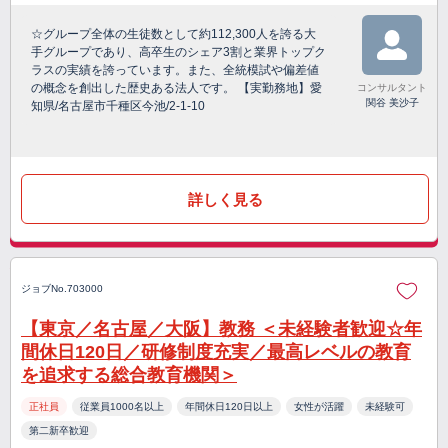
☆グループ全体の生徒数として約112,300人を誇る大
手グループであり、高卒生のシェア3割と業界トップク
ラスの実績を誇っています。また、全統模試や偏差値
の概念を創出した歴史ある法人です。 【実勤務地】愛
コンサルタント
関谷 美沙子
知県/名古屋市千種区今池/2-1-10
詳しく見る
ジョブNo.703000
【東京／名古屋／大阪】教務 ＜未経験者歓迎☆年
間休日120日／研修制度充実／最高レベルの教育
を追求する総合教育機関＞
正社員
従業員1000名以上
年間休日120日以上
女性が活躍
未経験可
第二新卒歓迎