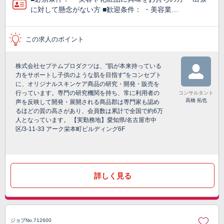
に対して懸念がない方 ■歓迎条件： ・美容業…
この求人のポイント
株式会社セプテムプロダクツは、"肌が本来持っている
力をサポートし子供のような肌を目指す"をコンセプト
に、オリジナルスキンケア商品の研究・開発・販売を
行っています。専門の研究機関を持ち、常に利用者の
コンサルタント
高橋 拓也
声を反映して開発・展開される商品郡は専門家も認め
るほどの質の高さがあり、会員数は累計で全国で約6万
人となっています。 【実勤務地】愛知県/名古屋市中
区/3-11-33 アーク栄本町ビルディング6F
詳しく見る
ジョブNo.712600