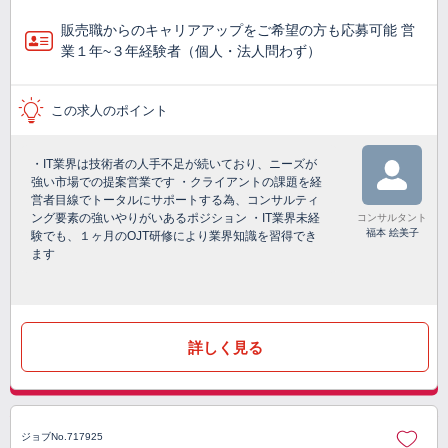
販売職からのキャリアアップをご希望の方も応募可能 営
業１年~３年経験者（個人・法人問わず）
この求人のポイント
・IT業界は技術者の人手不足が続いており、ニーズが
強い市場での提案営業です ・クライアントの課題を経
営者目線でトータルにサポートする為、コンサルティ
ング要素の強いやりがいあるポジション ・IT業界未経
コンサルタント
福本 絵美子
験でも、１ヶ月のOJT研修により業界知識を習得でき
ます
詳しく見る
ジョブNo.717925