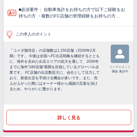
■必須要件： 自動車免許をお持ちの方で以下ご経験をお
持ちの方 ・複数のFC店舗の管理経験をお持ちの方…
この求人のポイント
「コメダ珈琲店」の店舗数は1,150店舗（2026年2月
期）です。 今後は全国へFC出店戦略を継続するととも
に、海外を含めた出店エリアの拡大を通して、2030年
までに海外"180店舗"展開を目指しているグローバル企
コンサルタント
関谷 美沙子
業です。 FC店舗の出店数拡大に、会社として注力して
おり、新規出店を手掛ける機会が多いです。また、売
上が上がった際にはオーナー様から感謝の言葉を頂け
るため、やりがいに繋がります。
詳しく見る