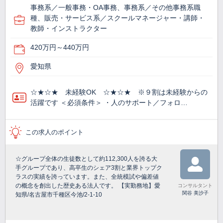
事務系／一般事務・OA事務、事務系／その他事務系職
種、販売・サービス系／スクールマネージャー・講師・
教師・インストラクター
420万円～440万円
愛知県
☆★☆★ 未経験OK ☆★☆★ ※９割は未経験からの
活躍です ＜必須条件＞ ・人のサポート／フォロ…
この求人のポイント
☆グループ全体の生徒数として約112,300人を誇る大
手グループであり、高卒生のシェア3割と業界トップク
ラスの実績を誇っています。また、全統模試や偏差値
の概念を創出した歴史ある法人です。 【実勤務地】愛
コンサルタント
関谷 美沙子
知県/名古屋市千種区今池/2-1-10