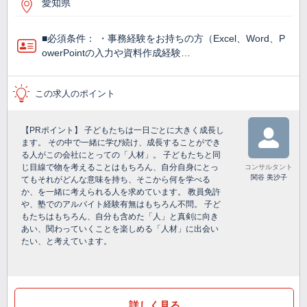
愛知県
■必須条件： ・事務経験をお持ちの方（Excel、Word、P
owerPointの入力や資料作成経験…
この求人のポイント
【PRポイント】 子どもたちは一日ごとに大きく成長し
ます。 その中で一緒に学び続け、成長することができ
る人がこの会社にとっての「人材」。 子どもたちと同
じ目線で物を考えることはもちろん、自分自身にとっ
コンサルタント
関谷 美沙子
てもそれがどんな意味を持ち、そこから何を学べる
か、を一緒に考えられる人を求めています。 教員免許
や、塾でのアルバイト経験有無はもちろん不問。 子ど
もたちはもちろん、自分も含めた「人」と真剣に向き
あい、関わっていくことを楽しめる「人材」に出会い
たい、と考えています。
詳しく見る