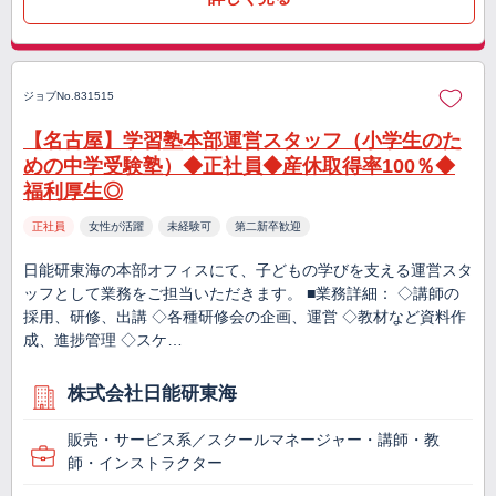
ジョブNo.831515
【名古屋】学習塾本部運営スタッフ（小学生のた
めの中学受験塾）◆正社員◆産休取得率100％◆
福利厚生◎
正社員
女性が活躍
未経験可
第二新卒歓迎
日能研東海の本部オフィスにて、子どもの学びを支える運営スタ
ッフとして業務をご担当いただきます。 ■業務詳細： ◇講師の
採用、研修、出講 ◇各種研修会の企画、運営 ◇教材など資料作
成、進捗管理 ◇スケ…
株式会社日能研東海
販売・サービス系／スクールマネージャー・講師・教
師・インストラクター