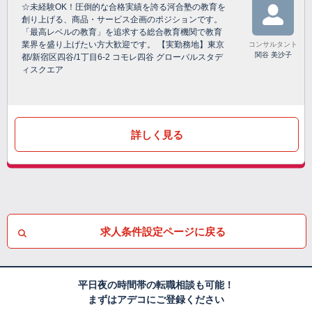
☆未経験OK！圧倒的な合格実績を誇る河合塾の教育を
創り上げる、商品・サービス企画のポジションです。
「最高レベルの教育」を追求する総合教育機関で教育
業界を盛り上げたい方大歓迎です。 【実勤務地】東京
コンサルタント
関谷 美沙子
都/新宿区四谷/1丁目6-2 コモレ四谷 グローバルスタデ
ィスクエア
詳しく見る
求人条件設定ページに戻る
平日夜の時間帯の転職相談も可能！
まずはアデコにご登録ください