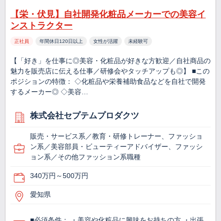
【栄・伏見】自社開発化粧品メーカーでの美容イ
ンストラクター
正社員
年間休日120日以上
女性が活躍
未経験可
【「好き」を仕事に◎美容・化粧品が好きな方歓迎／自社商品の
魅力を販売店に伝える仕事／研修会やタッチアップも◎】 ■この
ポジションの特徴： ◇化粧品や栄養補助食品などを自社で開発
するメーカー◎ ◇美容…
株式会社セプテムプロダクツ
販売・サービス系／教育・研修トレーナー、ファッショ
ン系／美容部員・ビューティーアドバイザー、ファッシ
ョン系／その他ファッション系職種
340万円～500万円
愛知県
■必須条件： ・美容や化粧品に興味をお持ちの方 ・出張