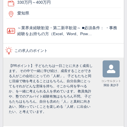
330万円～400万円
愛知県
～業界未経験歓迎・第二新卒歓迎～ ■必須条件： ・事務
経験をお持ちの方（Excel、Word、Pow…
この求人のポイント
【PRポイント】 子どもたちは一日ごとに大きく成長し
ます。 その中で一緒に学び続け、成長することができ
る人がこの会社にとっての「人材」。 子どもたちと同
じ目線で物を考えることはもちろん、自分自身にとっ
コンサルタント
関谷 美沙子
てもそれがどんな意味を持ち、そこから何を学べる
か、を一緒に考えられる人を求めています。 教員免許
や、塾でのアルバイト経験有無はもちろん不問。 子ど
もたちはもちろん、自分も含めた「人」と真剣に向き
あい、関わっていくことを楽しめる「人材」に出会い
たい、と考えています。