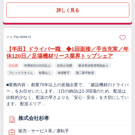
詳しく見る
ジョブNo.808673
【半田】ドライバー職 ◆1回面接／手当充実／年
休120日／足場機材リース業界トップシェア
正社員
年間休日120日以上
女性が活躍
産休育休取得実績あり
フレックスタイム
転勤なし
未経験可
第二新卒歓迎
■業務内容： 創業70年以上の老舗企業で、「建設機材のドライバ
ー」をお任せいたします。 1日の納品は2-3現場のため、配送は
比較的少なく、配送の早さよりも「安心・安全」を大切にしてい
ます。 配送エリア…
株式会社杉孝
販売・サービス系／運転手