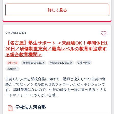
詳しく見る
ジョブNo.813636
【名古屋】塾生サポート ＜未経験OK！年間休日1
20日／研修制度充実／最高レベルの教育を追求す
る総合教育機関＞
契約社員
従業員1000名以上
年間休日120日以上
女性が活躍
未経験可
生徒1人1人の志望校合格に向けて、講師と協力しつつ生徒の進
路だけでなくメンタル面も含めフォローいただくポジションで
す。 講師業務はないので、生徒の成長を一緒に喜べる方・サポ
ートやフォローにやりがいを感…
学校法人河合塾