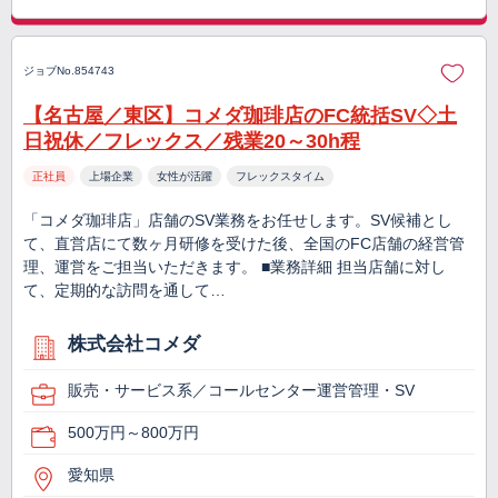
ジョブNo.854743
【名古屋／東区】コメダ珈琲店のFC統括SV◇土
日祝休／フレックス／残業20～30h程
正社員
上場企業
女性が活躍
フレックスタイム
「コメダ珈琲店」店舗のSV業務をお任せします。SV候補とし
て、直営店にて数ヶ月研修を受けた後、全国のFC店舗の経営管
理、運営をご担当いただきます。 ■業務詳細 担当店舗に対し
て、定期的な訪問を通して…
株式会社コメダ
販売・サービス系／コールセンター運営管理・SV
500万円～800万円
愛知県