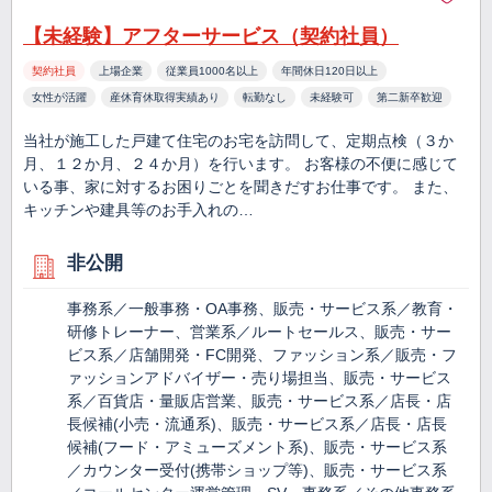
【未経験】アフターサービス（契約社員）
契約社員
上場企業
従業員1000名以上
年間休日120日以上
女性が活躍
産休育休取得実績あり
転勤なし
未経験可
第二新卒歓迎
当社が施工した戸建て住宅のお宅を訪問して、定期点検（３か
月、１２か月、２４か月）を行います。 お客様の不便に感じて
いる事、家に対するお困りごとを聞きだすお仕事です。 また、
キッチンや建具等のお手入れの…
非公開
事務系／一般事務・OA事務、販売・サービス系／教育・
研修トレーナー、営業系／ルートセールス、販売・サー
ビス系／店舗開発・FC開発、ファッション系／販売・フ
ァッションアドバイザー・売り場担当、販売・サービス
系／百貨店・量販店営業、販売・サービス系／店長・店
長候補(小売・流通系)、販売・サービス系／店長・店長
候補(フード・アミューズメント系)、販売・サービス系
／カウンター受付(携帯ショップ等)、販売・サービス系