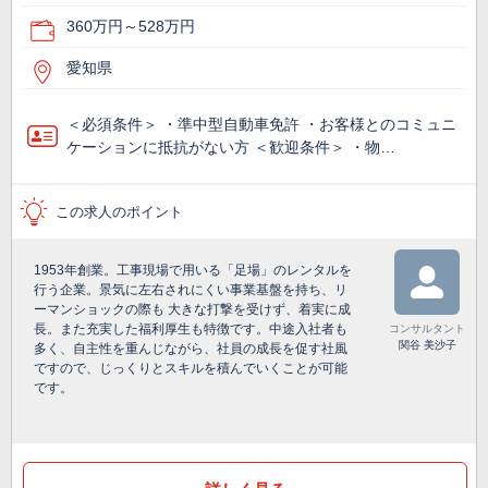
360万円～528万円
愛知県
＜必須条件＞ ・準中型自動車免許 ・お客様とのコミュニ
ケーションに抵抗がない方 ＜歓迎条件＞ ・物…
この求人のポイント
1953年創業。工事現場で用いる「足場」のレンタルを
行う企業。景気に左右されにくい事業基盤を持ち、リ
ーマンショックの際も 大きな打撃を受けず、着実に成
長。また充実した福利厚生も特徴です。中途入社者も
コンサルタント
関谷 美沙子
多く、自主性を重んじながら、社員の成長を促す社風
ですので、じっくりとスキルを積んでいくことが可能
です。