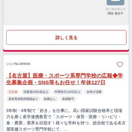
コンサルタント
関谷 美沙子
詳しく見る
ジョブNo.865606
【名古屋】医療・スポーツ系専門学校の広報◆学
生募集企画・SNS等もお任せ！年休127日
正社員
従業員1000名以上
年間休日120日以上
女性が活躍
産休育休取得実績あり
転勤なし
未経験可
3年制・4年制で「好き」を仕事に。高い国家試験合格率と現場
力を磨く産学連携教育で「スポーツ・保育・医療・リハビリ・
食・農業」業界を目指す！様々な学科を持つ、総合校である名古
屋医健スポーツ専門学校にて、…