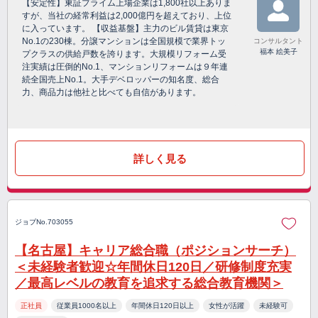
【安定性】東証プライム上場企業は1,800社以上ありま
すが、当社の経常利益は2,000億円を超えており、上位
に入っています。 【収益基盤】主力のビル賃貸は東京
No.1の230棟。分譲マンションは全国規模で業界トッ
コンサルタント
福本 絵美子
プクラスの供給戸数を誇ります。大規模リフォーム受
注実績は圧倒的No.1、マンションリフォームは９年連
続全国売上No.1。大手デベロッパーの知名度、総合
力、商品力は他社と比べても自信があります。
詳しく見る
ジョブNo.703055
【名古屋】キャリア総合職（ポジションサーチ）
＜未経験者歓迎☆年間休日120日／研修制度充実
／最高レベルの教育を追求する総合教育機関＞
正社員
従業員1000名以上
年間休日120日以上
女性が活躍
未経験可