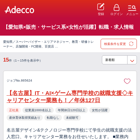
登録
ログイン
メニュー
【愛知県×販売・サービス系×女性が活躍】転職・求人情報
愛知県／スーパーバイザー・エリアマネジャー、教育・研修トレ
検索条件を変更
ーナー、店舗開発・FC開発、百貨店 …
15
件（1～15件を表示中）
ジョブNo.865624
【名古屋】IT・AI×ゲーム専門学校の就職支援◇キ
ャリアセンター業務も！／年休127日
正社員
従業員1000名以上
年間休日120日以上
女性が活躍
産休育休取得実績あり
転勤なし
未経験可
名古屋デザイン&テクノロジー専門学校にて学生の就職支援の法
人窓口、キャリアセンター業務をお任せいたします。 ■業務内