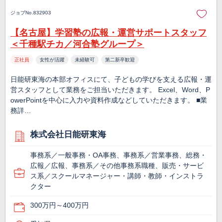
ジョブNo.832903
【名古屋】学習塾の広報・運営サポートスタッフ
＜千種駅チカ／河合塾グループ＞
正社員
女性が活躍
未経験可
第二新卒歓迎
日能研東海の本部オフィスにて、子どもの学びを支える広報・運
営スタッフとして業務をご担当いただきます。 Excel、Word、P
owerPointを中心に入力や資料作成などしていただきます。 ■業
務詳…
株式会社日能研東海
事務系／一般事務・OA事務、事務系／営業事務、総務・
広報／広報、事務系／その他事務系職種、販売・サービ
ス系／スクールマネージャー・講師・教師・インストラ
クター
300万円～400万円