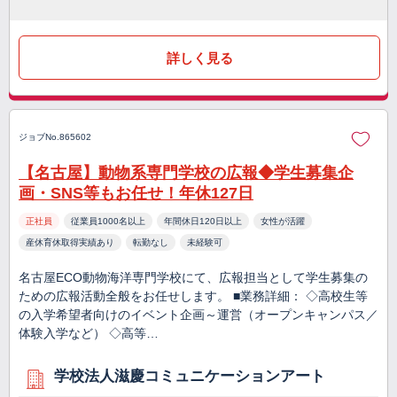
詳しく見る
ジョブNo.865602
【名古屋】動物系専門学校の広報◆学生募集企
画・SNS等もお任せ！年休127日
正社員
従業員1000名以上
年間休日120日以上
女性が活躍
産休育休取得実績あり
転勤なし
未経験可
名古屋ECO動物海洋専門学校にて、広報担当として学生募集の
ための広報活動全般をお任せします。 ■業務詳細： ◇高校生等
の入学希望者向けのイベント企画～運営（オープンキャンパス／
体験入学など） ◇高等…
学校法人滋慶コミュニケーションアート