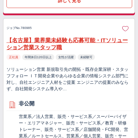
詳しく見る
ジョブNo.780985
【名古屋】業界業未経験も応募可能・ITソリュー
ション営業スタッフ職
正社員
年間休日120日以上
女性が活躍
未経験可
ソリューション営業 新規取引先の開拓・既存企業深耕・スタッ
フフォロー ＩＴ開発企業やあらゆる企業の情報システム部門に
対し、自社エンジニア人材をご提案 エンジニアの提案のみなら
ず、自社開発システム導入や…
非公開
営業系／法人営業、販売・サービス系／スーパーバイザ
ー・エリアマネジャー、販売・サービス系／教育・研修
トレーナー、販売・サービス系／店舗開発・FC開発、営
業系／ルートセールス、営業系／個人営業、販売・サー