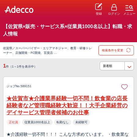
登録
ログイン
メニュー
【佐賀県×販売・サービス系×従業員1000名以上】転職・求
人情報
佐賀県／スーパーバイザー・エリアマネジャー、教育・研修トレ
検索条件を変更
ーナー、店舗開発・FC開発、百貨店 …
1
件（1～1件を表示中）
ジョブNo.589151
★佐賀市★介護業界経験一切不問！飲食業の店長
経験者など管理職経験大歓迎！！大手企業経営の
デイサービス管理者候補のお仕事
正社員
従業員1000名以上
転勤なし
未経験可
★介護経験一切不問！！！ こんな方求めています。 ・飲食業な