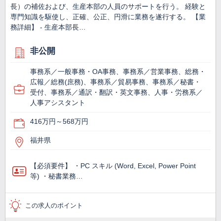
長）の補佐および、生産本部の人員のサポートを行う。 経験と
専門知識を駆使し、正確、公正、円滑に業務を遂行する。 【業
務詳細】 - 生産本部⾧…
非公開
事務系／一般事務・OA事務、事務系／営業事務、総務・
広報／総務(庶務)、事務系／貿易事務、事務系／秘書・
受付、事務系／通訳・翻訳・英文事務、人事・労務系／
人事アシスタント
416万円～568万円
福井県
【必須要件】 ・PC スキル (Word, Excel, Power Point
等) ・秘書業務…
この求人のポイント