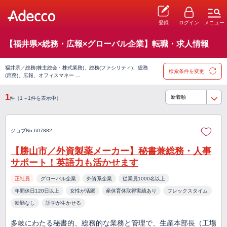
登録
ログイン
メニュー
【福井県×総務・広報×グローバル企業】転職・求人情報
福井県／総務(株主総会・株式業務)、総務(ファシリティ)、総務
検索条件を変更
(庶務)、広報、オフィスマネー …
1
件（1～1件を表示中）
ジョブNo.607882
【勝山市／外資製薬メーカー】秘書兼総務・人事
サポート！英語力も活かせます
正社員
グローバル企業
外資系企業
従業員1000名以上
年間休日120日以上
女性が活躍
産休育休取得実績あり
フレックスタイム
転勤なし
語学が生かせる
多岐にわたる秘書的、総務的な業務と管理で、生産本部⾧（工場