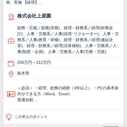
画、実施 【経理】…
株式会社上原園
総務・広報／総務(庶務)、経理・財務系／経理(財務会
計)、人事・労務系／人事(採用･リクルーター)、人事・労
務系／人事(教育・研修)、経理・財務系／経理(連結決
算)、経理・財務系／経理(決算補助)、人事・労務系／人
事(制度・企画)、人事・労務系／人事(労務・労政)
255万円～312万円
栃木県
＜必須＞ ・経理、総務の経験（3年以上） ・PCの基本操
作ができる方（Word、Excel）
普通自動…
この求人のポイント