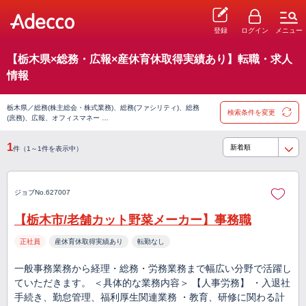
登録
ログイン
メニュー
【栃木県×総務・広報×産休育休取得実績あり】転職・求人
情報
栃木県／総務(株主総会・株式業務)、総務(ファシリティ)、総務
検索条件を変更
(庶務)、広報、オフィスマネー …
1
件（1～1件を表示中）
ジョブNo.627007
【栃木市/老舗カット野菜メーカー】事務職
正社員
産休育休取得実績あり
転勤なし
一般事務業務から経理・総務・労務業務まで幅広い分野で活躍し
ていただきます。 ＜具体的な業務内容＞ 【人事労務】 ・入退社
手続き、勤怠管理、福利厚生関連業務 ・教育、研修に関わる計