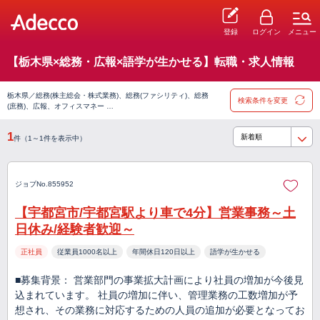
登録
ログイン
メニュー
【栃木県×総務・広報×語学が生かせる】転職・求人情報
栃木県／総務(株主総会・株式業務)、総務(ファシリティ)、総務
検索条件を変更
(庶務)、広報、オフィスマネー …
1
件（1～1件を表示中）
ジョブNo.855952
【宇都宮市/宇都宮駅より車で4分】営業事務～土
日休み/経験者歓迎～
正社員
従業員1000名以上
年間休日120日以上
語学が生かせる
■募集背景： 営業部門の事業拡大計画により社員の増加が今後見
込まれています。 社員の増加に伴い、管理業務の工数増加が予
想され、その業務に対応するための人員の追加が必要となってお