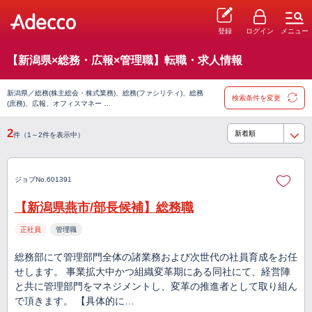
登録
ログイン
メニュー
【新潟県×総務・広報×管理職】転職・求人情報
新潟県／総務(株主総会・株式業務)、総務(ファシリティ)、総務
検索条件を変更
(庶務)、広報、オフィスマネー …
2
件（1～2件を表示中）
ジョブNo.601391
【新潟県燕市/部長候補】総務職
正社員
管理職
総務部にて管理部門全体の諸業務および次世代の社員育成をお任
せします。 事業拡大中かつ組織変革期にある同社にて、経営陣
と共に管理部門をマネジメントし、変革の推進者として取り組ん
で頂きます。 【具体的に…