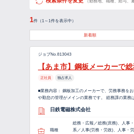
検索条件を変更
（勤務地、職種、給与、
1
件（1～1件を表示中）
新着順
ジョブNo.813043
【あま市】鋼板メーカーで総
正社員
独占求人
■業務内容： 鋼板加工のメーカーで、労務事務をお
や勤怠の管理がメインの業務です。 総務課の業務は幅
日鉄電磁株式会社
総務・広報／総務(庶務)、人事
職種
系／人事(労務・労政)、人事・