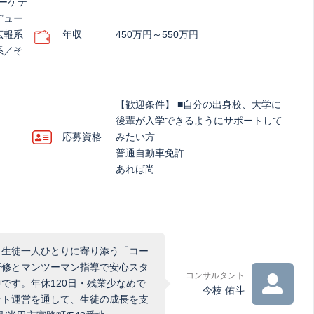
ーケテ
デュー
広報系
年収
450万円～550万円
系／そ
【歓迎条件】 ■自分の出身校、大学に
後輩が入学できるようにサポートして
応募資格
みたい方
普通自動車免許
あれば尚…
、生徒一人ひとりに寄り添う「コー
研修とマンツーマン指導で安心スタ
コンサルタント
です。年休120日・残業少なめで
今枝 佑斗
ント運営を通して、生徒の成長を支