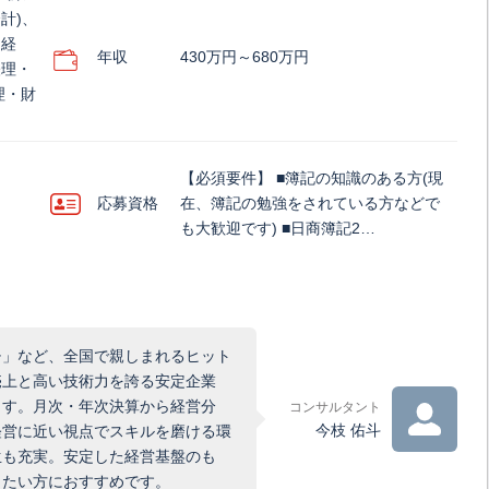
計)、
、経
年収
430万円～680万円
経理・
理・財
【必須要件】 ■簿記の知識のある方(現
応募資格
在、簿記の勉強をされている方などで
も大歓迎です) ■日商簿記2…
チ」など、全国で親しまれるヒット
売上と高い技術力を誇る安定企業
ます。月次・年次決算から経営分
コンサルタント
今枝 佑斗
経営に近い視点でスキルを磨ける環
生も充実。安定した経営基盤のも
したい方におすすめです。