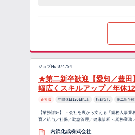
ジョブNo.874794
★第二新卒歓迎【愛知／豊田
幅広くスキルアップ／年休12
正社員
年間休日120日以上
転勤なし
第二新卒歓
【業務詳細】 ・会社を裏から支える「総務人事業務
育／給与／社保／勤怠管理／健康診断 ＜総務業務
内浜化成株式会社