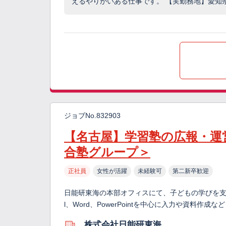
えるやりがいある仕事です。 【実勤務地】愛知県/
ジョブNo.832903
【名古屋】学習塾の広報・運
合塾グループ＞
正社員
女性が活躍
未経験可
第二新卒歓迎
日能研東海の本部オフィスにて、子どもの学びを支え
l、Word、PowerPointを中心に入力や資料作成
株式会社日能研東海