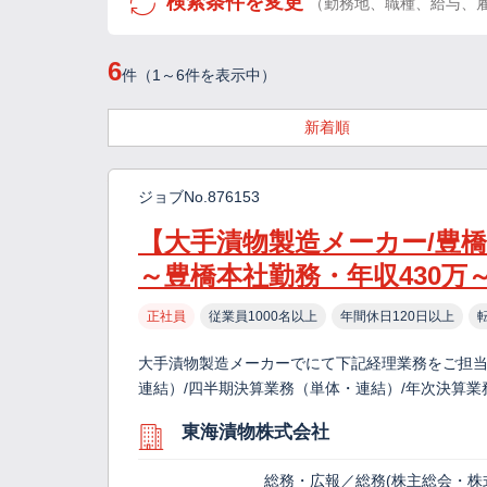
検索条件を変更
（勤務地、職種、給与、
6
件（1～6件を表示中）
新着順
ジョブNo.876153
【大手漬物製造メーカー/豊
～豊橋本社勤務・年収430万
正社員
従業員1000名以上
年間休日120日以上
大手漬物製造メーカーでにて下記経理業務をご担当い
連結）/四半期決算業務（単体・連結）/年次決算業
東海漬物株式会社
総務・広報／総務(株主総会・株