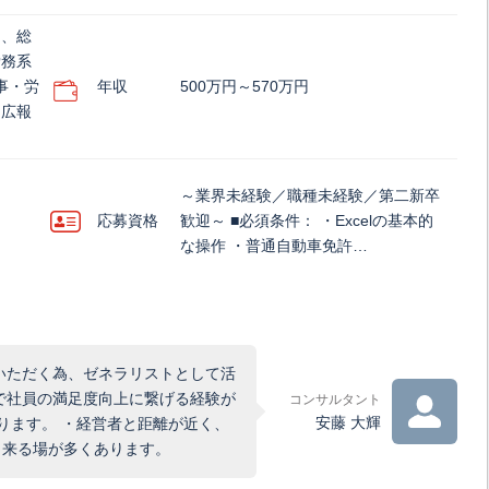
)、総
労務系
事・労
年収
500万円～570万円
・広報
～業界未経験／職種未経験／第二新卒
応募資格
歓迎～ ■必須条件： ・Excelの基本的
な操作 ・普通自動車免許…
いただく為、ゼネラリストとして活
で社員の満足度向上に繋げる経験が
コンサルタント
安藤 大輝
ります。 ・経営者と距離が近く、
出来る場が多くあります。