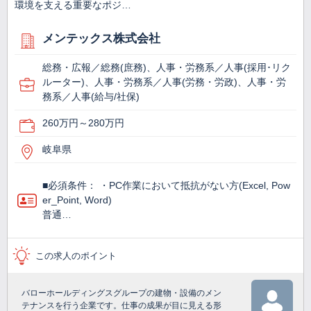
環境を支える重要なポジ…
メンテックス株式会社
総務・広報／総務(庶務)、人事・労務系／人事(採用･リク
ルーター)、人事・労務系／人事(労務・労政)、人事・労
務系／人事(給与/社保)
260万円～280万円
岐阜県
■必須条件： ・PC作業において抵抗がない方(Excel, Pow
er_Point, Word)
普通…
この求人のポイント
バローホールディングスグループの建物・設備のメン
テナンスを行う企業です。仕事の成果が目に見える形