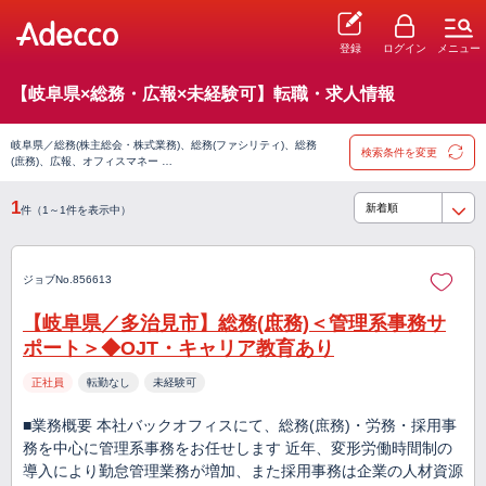
登録
ログイン
メニュー
【岐阜県×総務・広報×未経験可】転職・求人情報
岐阜県／総務(株主総会・株式業務)、総務(ファシリティ)、総務
検索条件を変更
(庶務)、広報、オフィスマネー …
1
件（1～1件を表示中）
ジョブNo.856613
【岐阜県／多治見市】総務(庶務)＜管理系事務サ
ポート＞◆OJT・キャリア教育あり
正社員
転勤なし
未経験可
■業務概要 本社バックオフィスにて、総務(庶務)・労務・採用事
務を中心に管理系事務をお任せします 近年、変形労働時間制の
導入により勤怠管理業務が増加、また採用事務は企業の人材資源