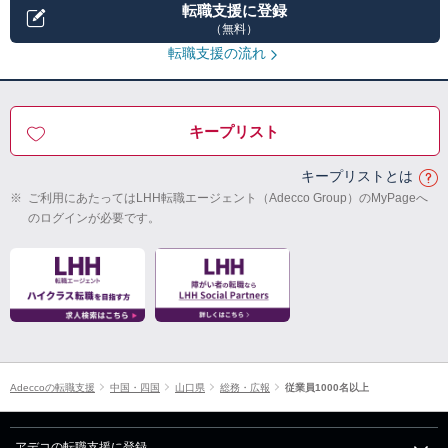
転職支援に登録
（無料）
転職支援の流れ
キープリスト
キープリストとは
※
ご利用にあたってはLHH転職エージェント（Adecco Group）のMyPageへ
のログインが必要です。
Adeccoの転職支援
中国・四国
山口県
総務・広報
従業員1000名以上
アデコの転職支援に登録