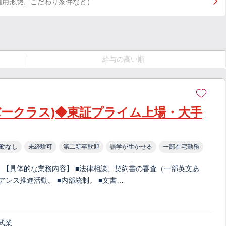
雇用形態、こだわり条件など）
給与の高い順
バークラス)◆東証プライム上場・大手
勤なし
未経験可
第二新卒歓迎
語学が生かせる
一部在宅勤務
 【具体的な業務内容】 ■法律相談、契約書の審査（一部英文あ
アンス推進活動。 ■内部統制。 ■文書…
式業