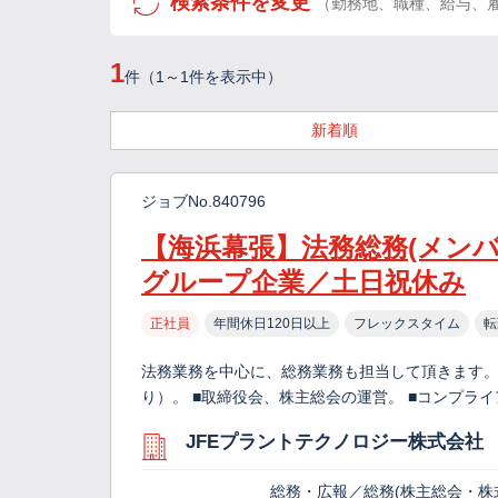
検索条件を変更
（勤務地、職種、給与、
1
件（1～1件を表示中）
新着順
ジョブNo.840796
【海浜幕張】法務総務(メン
グループ企業／土日祝休み
正社員
年間休日120日以上
フレックスタイム
転
法務業務を中心に、総務業務も担当して頂きます。
り）。 ■取締役会、株主総会の運営。 ■コンプライ
JFEプラントテクノロジー株式会社
総務・広報／総務(株主総会・株