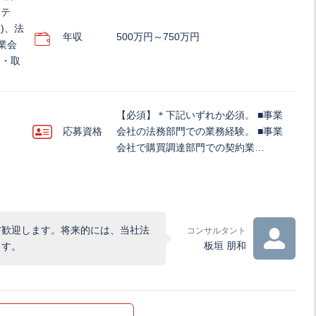
リテ
)、法
年収
500万円～750万円
業会
会・取
【必須】＊下記いずれか必須。 ■事業
応募資格
会社の法務部門での業務経験。 ■事業
会社で購買調達部門での契約業…
方歓迎します。将来的には、当社法
コンサルタント
板垣 朋和
ます。