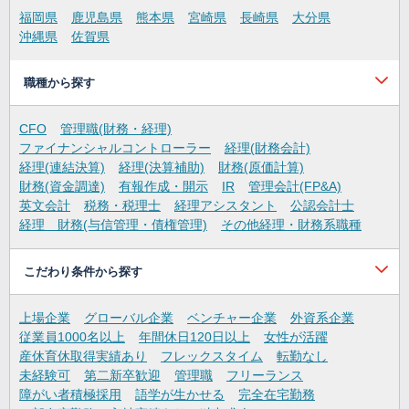
福岡県
鹿児島県
熊本県
宮崎県
長崎県
大分県
沖縄県
佐賀県
職種から探す
CFO
管理職(財務・経理)
ファイナンシャルコントローラー
経理(財務会計)
経理(連結決算)
経理(決算補助)
財務(原価計算)
財務(資金調達)
有報作成・開示
IR
管理会計(FP&A)
英文会計
税務・税理士
経理アシスタント
公認会計士
経理 財務(与信管理・債権管理)
その他経理・財務系職種
こだわり条件から探す
上場企業
グローバル企業
ベンチャー企業
外資系企業
従業員1000名以上
年間休日120日以上
女性が活躍
産休育休取得実績あり
フレックスタイム
転勤なし
未経験可
第二新卒歓迎
管理職
フリーランス
障がい者積極採用
語学が生かせる
完全在宅勤務