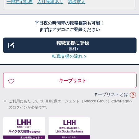
一部在宅勤務
入社実績あり
独占求人
平日夜の時間帯の転職相談も可能！
まずはアデコにご登録ください
転職支援に登録
（無料）
転職支援の流れ
キープリスト
キープリストとは
※
ご利用にあたってはLHH転職エージェント（Adecco Group）のMyPageへ
のログインが必要です。