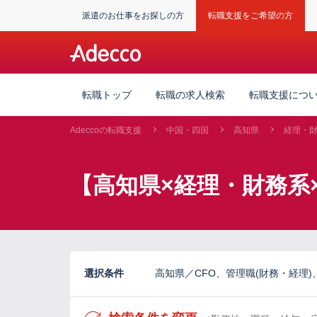
派遣のお仕事をお探しの方
転職支援をご希望の方
転職トップ
転職の求人検索
転職支援につ
Adeccoの転職支援
中国・四国
高知県
経理・
【高知県×経理・財務系
選択条件
高知県／CFO、管理職(財務・経理