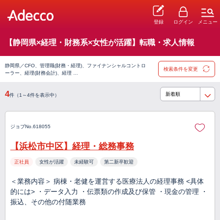
登録
ログイン
メニュー
【静岡県×経理・財務系×女性が活躍】転職・求人情報
静岡県／CFO、管理職(財務・経理)、ファイナンシャルコントロ
検索条件を変更
ーラー、経理(財務会計)、経理 …
4
件（1～4件を表示中）
ジョブNo.618055
【浜松市中区】経理・総務事務
正社員
女性が活躍
未経験可
第二新卒歓迎
＜業務内容＞ 病棟・老健を運営する医療法人の経理事務 <具体
的には> ・データ入力 ・伝票類の作成及び保管 ・現金の管理 ・
振込、その他の付随業務