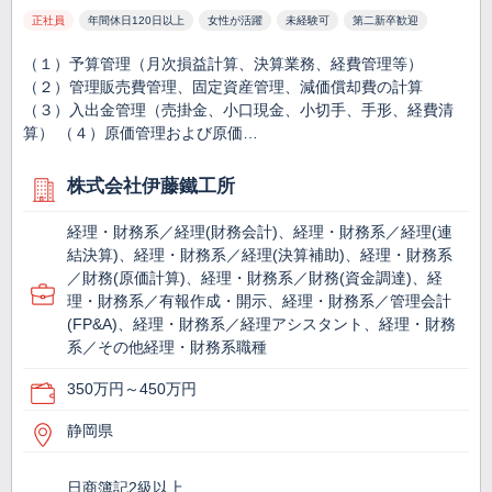
正社員
年間休日120日以上
女性が活躍
未経験可
第二新卒歓迎
（１）予算管理（月次損益計算、決算業務、経費管理等）
（２）管理販売費管理、固定資産管理、減価償却費の計算
（３）入出金管理（売掛金、小口現金、小切手、手形、経費清
算） （４）原価管理および原価…
株式会社伊藤鐵工所
経理・財務系／経理(財務会計)、経理・財務系／経理(連
結決算)、経理・財務系／経理(決算補助)、経理・財務系
／財務(原価計算)、経理・財務系／財務(資金調達)、経
理・財務系／有報作成・開示、経理・財務系／管理会計
(FP&A)、経理・財務系／経理アシスタント、経理・財務
系／その他経理・財務系職種
350万円～450万円
静岡県
日商簿記2級以上