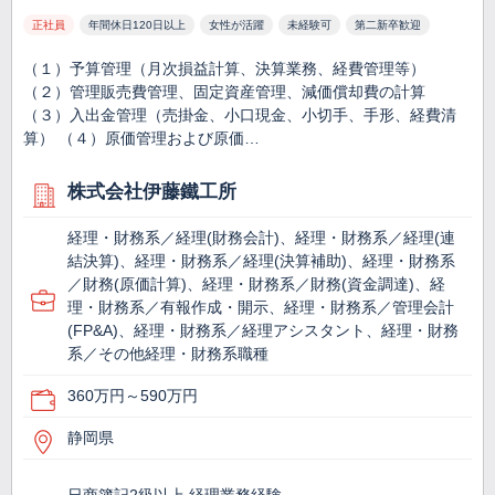
正社員
年間休日120日以上
女性が活躍
未経験可
第二新卒歓迎
（１）予算管理（月次損益計算、決算業務、経費管理等）
（２）管理販売費管理、固定資産管理、減価償却費の計算
（３）入出金管理（売掛金、小口現金、小切手、手形、経費清
算） （４）原価管理および原価…
株式会社伊藤鐵工所
経理・財務系／経理(財務会計)、経理・財務系／経理(連
結決算)、経理・財務系／経理(決算補助)、経理・財務系
／財務(原価計算)、経理・財務系／財務(資金調達)、経
理・財務系／有報作成・開示、経理・財務系／管理会計
(FP&A)、経理・財務系／経理アシスタント、経理・財務
系／その他経理・財務系職種
360万円～590万円
静岡県