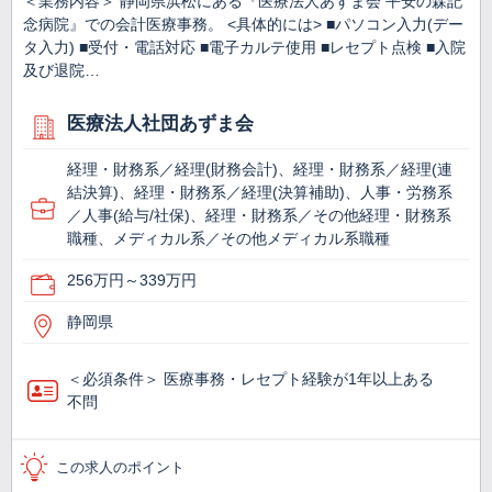
＜業務内容＞ 静岡県浜松にある『医療法人あずま会 平安の森記
念病院』での会計医療事務。 <具体的には> ■パソコン入力(デー
タ入力) ■受付・電話対応 ■電子カルテ使用 ■レセプト点検 ■入院
及び退院…
医療法人社団あずま会
経理・財務系／経理(財務会計)、経理・財務系／経理(連
結決算)、経理・財務系／経理(決算補助)、人事・労務系
／人事(給与/社保)、経理・財務系／その他経理・財務系
職種、メディカル系／その他メディカル系職種
256万円～339万円
静岡県
＜必須条件＞ 医療事務・レセプト経験が1年以上ある
不問
この求人のポイント