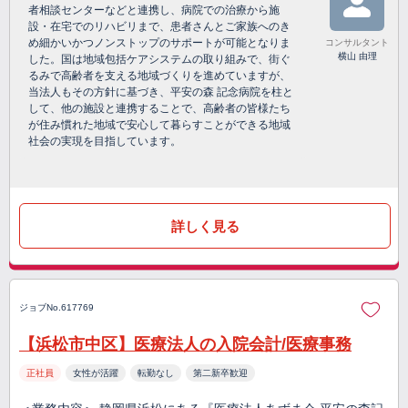
者相談センターなどと連携し、病院での治療から施
設・在宅でのリハビリまで、患者さんとご家族へのき
め細かいかつノンストップのサポートが可能となりま
コンサルタント
横山 由理
した。国は地域包括ケアシステムの取り組みで、街ぐ
るみで高齢者を支える地域づくりを進めていますが、
当法人もその方針に基づき、平安の森 記念病院を柱と
して、他の施設と連携することで、高齢者の皆様たち
が住み慣れた地域で安心して暮らすことができる地域
社会の実現を目指しています。
詳しく見る
ジョブNo.617769
【浜松市中区】医療法人の入院会計/医療事務
正社員
女性が活躍
転勤なし
第二新卒歓迎