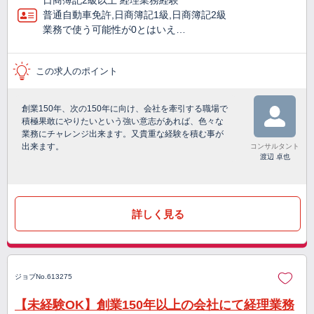
日商簿記2級以上 経理業務経験
普通自動車免許,日商簿記1級,日商簿記2級
業務で使う可能性が0とはいえ…
この求人のポイント
創業150年、次の150年に向け、会社を牽引する職場で
積極果敢にやりたいという強い意志があれば、色々な
業務にチャレンジ出来ます。又貴重な経験を積む事が
出来ます。
コンサルタント
渡辺 卓也
詳しく見る
ジョブNo.613275
【未経験OK】創業150年以上の会社にて経理業務