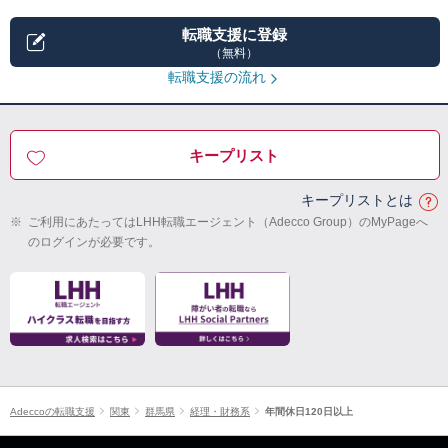
転職支援に登録
（無料）
転職支援の流れ
キープリスト
キープリストとは
※
ご利用にあたってはLHH転職エージェント（Adecco Group）のMyPageへ
のログインが必要です。
Adeccoの転職支援
関東
群馬県
経理・財務系
年間休日120日以上