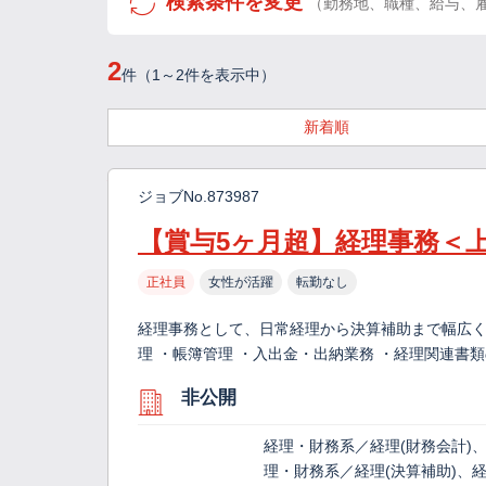
検索条件を変更
（勤務地、職種、給与、
2
件（1～2件を表示中）
新着順
ジョブNo.873987
【賞与5ヶ月超】経理事務＜上
正社員
女性が活躍
転勤なし
経理事務として、日常経理から決算補助まで幅広く
理 ・帳簿管理 ・入出金・出納業務 ・経理関連書
非公開
経理・財務系／経理(財務会計)
理・財務系／経理(決算補助)、