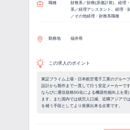
職種
財務系／財務(原価計算)、経理
系／経理アシスタント、経理・
／その他経理・財務系職種
勤務地
福井県
この求人のポイント
東証プライム上場・日本航空電子工業のグルー
設計から製作まで一貫して行う安定メーカーで
ならびに通信規格5G化による機器性能向上を受
ます。また国内では就労人口減、近隣アジアで
を補う手段としてより発展出来る企業です。