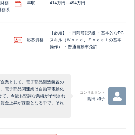
・財務
年収
414万円～494万円
財務系
【必須】 ・日商簿記2級 ・基本的なPC
応募資格
スキル（Ｗｏｒｄ、Ｅｘｃｅｌの基本
操作） ・普通自動車免許 …
プ企業として、電子部品製造装置の
す。電子部品関連業は自動車電動化
コンサルタント
けて、今後も堅調な業績が予想され
島田 和子
は賃金上昇が課題となる中で、それ