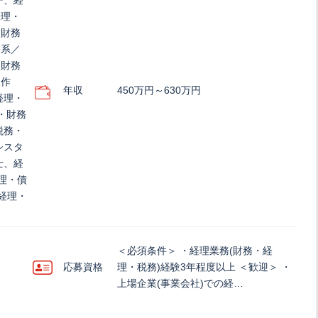
ー、経
経理・
・財務
務系／
／財務
報作
年収
450万円～630万円
経理・
理・財務
税務・
シスタ
士、経
理・債
経理・
＜必須条件＞ ・経理業務(財務・経
応募資格
理・税務)経験3年程度以上 ＜歓迎＞ ・
上場企業(事業会社)での経…