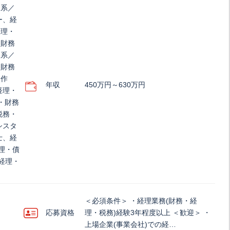
務系／
ー、経
経理・
・財務
務系／
／財務
報作
年収
450万円～630万円
経理・
理・財務
税務・
シスタ
士、経
理・債
経理・
＜必須条件＞ ・経理業務(財務・経
応募資格
理・税務)経験3年程度以上 ＜歓迎＞ ・
上場企業(事業会社)での経…