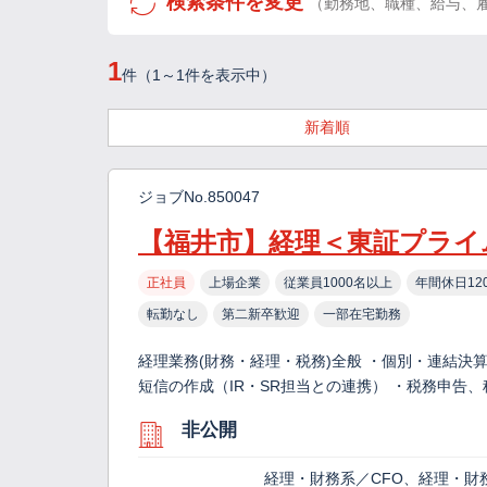
検索条件を変更
（勤務地、職種、給与、
1
件（1～1件を表示中）
新着順
ジョブNo.850047
【福井市】経理＜東証プライ
正社員
上場企業
従業員1000名以上
年間休日12
転勤なし
第二新卒歓迎
一部在宅勤務
経理業務(財務・経理・税務)全般 ・個別・連結決
短信の作成（IR・SR担当との連携） ・税務申告
非公開
経理・財務系／CFO、経理・財