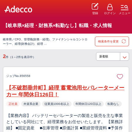
登録
ログイン
メニュー
【岐阜県×経理・財務系×転勤なし】転職・求人情報
岐阜県／CFO、管理職(財務・経理)、ファイナンシャルコントロ
検索条件を変更
ーラー、経理(財務会計)、経理 …
2
件（1～2件を表示中）
ジョブNo.856558
【不破郡垂井町】経理 蓄電池用セパレーターメー
カー 年間休日126日！
正社員
外資系企業
従業員1000名以上
年間休日120日以上
転勤なし
【業務内容】 バッテリーセパレーターの製造と販売を主な事業
としている同社にて、経理業務をお任せいたします。 【業務詳
細】 ■固定資産 ■在庫管理 ■原価計算 ■業績管理資料 ■予算作