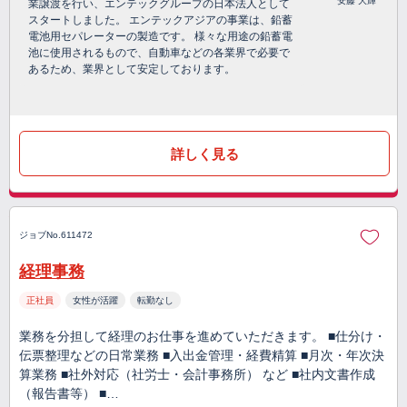
安藤 大輝
業譲渡を行い、エンテックグループの日本法人として
スタートしました。 エンテックアジアの事業は、鉛蓄
電池用セパレーターの製造です。 様々な用途の鉛蓄電
池に使用されるもので、自動車などの各業界で必要で
あるため、業界として安定しております。
詳しく見る
ジョブNo.611472
経理事務
正社員
女性が活躍
転勤なし
業務を分担して経理のお仕事を進めていただきます。 ■仕分け・
伝票整理などの日常業務 ■入出金管理・経費精算 ■月次・年次決
算業務 ■社外対応（社労士・会計事務所） など ■社内文書作成
（報告書等） ■…