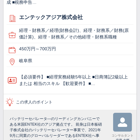
成 ■税務申告…
エンテックアジア株式会社
経理・財務系／経理(財務会計)、経理・財務系／財務(原
価計算)、経理・財務系／その他経理・財務系職種
450万円～700万円
岐阜県
【必須要件】 ■経理実務経験5年以上 ■日商簿記2級以上
または 相当のスキル 【歓迎要件】 ■…
この求人のポイント
バッテリーセパレータ―のリーディングカンパニーで
ある米国ENTEK社のアジア拠点です。 前身は日本板硝
子株式会社のバッテリーセパレーター事業で、2021年
9月に同業のグローバルリーダーであるENTEK社へ事
コンサルタント