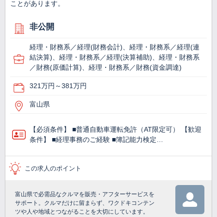
ことがあります。
非公開
経理・財務系／経理(財務会計)、経理・財務系／経理(連
結決算)、経理・財務系／経理(決算補助)、経理・財務系
／財務(原価計算)、経理・財務系／財務(資金調達)
321万円～381万円
富山県
【必須条件】 ■普通自動車運転免許（AT限定可） 【歓迎
条件】 ■経理事務のご経験 ■簿記能力検定…
この求人のポイント
富山県で必需品なクルマを販売・アフターサービスを
サポート。クルマだけに留まらず、ワクドキコンテン
ツや人や地域とつながることを大切にしています。