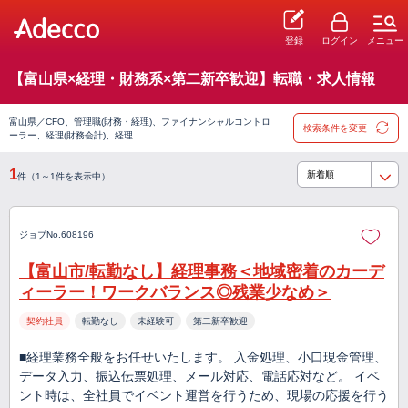
登録
ログイン
メニュー
【富山県×経理・財務系×第二新卒歓迎】転職・求人情報
富山県／CFO、管理職(財務・経理)、ファイナンシャルコントロ
検索条件を変更
ーラー、経理(財務会計)、経理 …
1
件（1～1件を表示中）
ジョブNo.608196
【富山市/転勤なし】経理事務＜地域密着のカーデ
ィーラー！ワークバランス◎残業少なめ＞
契約社員
転勤なし
未経験可
第二新卒歓迎
■経理業務全般をお任せいたします。 入金処理、小口現金管理、
データ入力、振込伝票処理、メール対応、電話応対など。 イベ
ント時は、全社員でイベント運営を行うため、現場の応援を行う