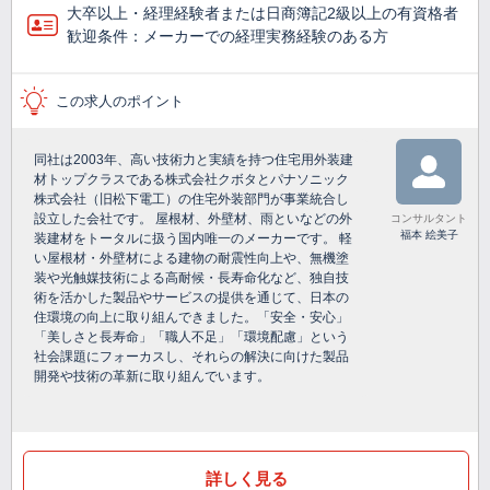
大卒以上・経理経験者または日商簿記2級以上の有資格者
歓迎条件：メーカーでの経理実務経験のある方
この求人のポイント
同社は2003年、高い技術力と実績を持つ住宅用外装建
材トップクラスである株式会社クボタとパナソニック
株式会社（旧松下電工）の住宅外装部門が事業統合し
設立した会社です。 屋根材、外壁材、雨といなどの外
コンサルタント
福本 絵美子
装建材をトータルに扱う国内唯一のメーカーです。 軽
い屋根材・外壁材による建物の耐震性向上や、無機塗
装や光触媒技術による高耐候・長寿命化など、独自技
術を活かした製品やサービスの提供を通じて、日本の
住環境の向上に取り組んできました。「安全・安心」
「美しさと長寿命」「職人不足」「環境配慮」という
社会課題にフォーカスし、それらの解決に向けた製品
開発や技術の革新に取り組んでいます。
詳しく見る