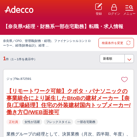
登録
ログイン
メニュー
【奈良県×経理・財務系一部在宅勤務】転職・求人情報
奈良県／CFO、管理職(財務・経理)、ファイナンシャルコントロ
検索条件を変更
ーラー、経理(財務会計)、経理 …
1
件（1～1件を表示中）
ジョブNo.872591
【リモートワーク可能】クボタ・パナソニックの
事業統合により誕生したBtoBの建材メーカー【奈
良/工場経理】住宅の外装建材国内トップメーカー/
働き方◎/WEB面接可
正社員
女性が活躍
フレックスタイム
一部在宅勤務
業務グループの経理として、決算業務（月次、四半期、年度）、