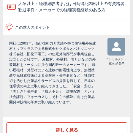
大卒以上・経理経験者または日商簿記2級以上の有資格者
歓迎条件：メーカーでの経理実務経験のある方
この求人のポイント
同社は2003年、高い技術力と実績を持つ住宅用外装建
材トップクラスである株式会社クボタとパナソニック
株式会社（旧松下電工）の住宅外装部門が事業統合し
設立した会社です。 屋根材、外壁材、雨といなどの外
コンサルタント
福本 絵美子
装建材をトータルに扱う国内唯一のメーカーです。 軽
い屋根材・外壁材による建物の耐震性向上や、無機塗
装や光触媒技術による高耐候・長寿命化など、独自技
術を活かした製品やサービスの提供を通じて、日本の
住環境の向上に取り組んできました。「安全・安心」
「美しさと長寿命」「職人不足」「環境配慮」という
社会課題にフォーカスし、それらの解決に向けた製品
開発や技術の革新に取り組んでいます。
詳しく見る