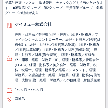
予算計画取りまとめ、進捗管理、チェックなどを担当いただきま
す。 ■製造第1グループ、第2グループ、品質保証グループ、業務
グループの組織があり…
ケイミュー株式会社
経理・財務系／管理職(財務・経理)、経理・財務系／フ
ァイナンシャルコントローラー、経理・財務系／経理(財
務会計)、経理・財務系／経理(連結決算)、経理・財務系
／経理(決算補助)、経理・財務系／財務(原価計算)、経
理・財務系／財務(資金調達)、経理・財務系／有報作
成・開示、経理・財務系／IR、経理・財務系／管理会計
(FP&A)、経理・財務系／英文会計、経理・財務系／税
務・税理士、経理・財務系／経理アシスタント、経理・
財務系／公認会計士、経理・財務系／経理 財務(与信管
理・債権管理)、経理・財務系／その他経理・財務系職種
470万円～720万円
奈良県