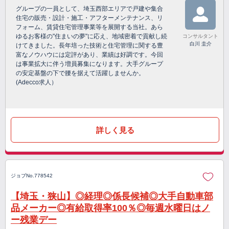
グループの一員として、埼玉西部エリアで戸建や集合
住宅の販売・設計・施工・アフターメンテナンス、リ
フォーム、賃貸住宅管理事業等を展開する当社。あら
ゆるお客様の"住まいの夢"に応え、地域密着で貢献し続
コンサルタント
白川 圭介
けてきました。長年培った技術と住宅管理に関する豊
富なノウハウには定評があり、業績は好調です。今回
は事業拡大に伴う増員募集になります。大手グループ
の安定基盤の下で腰を据えて活躍しませんか。
(Adecco求人）
詳しく見る
ジョブNo.778542
【埼玉・狭山】◎経理◎係長候補◎大手自動車部
品メーカー◎有給取得率100％◎毎週水曜日はノ
ー残業デー