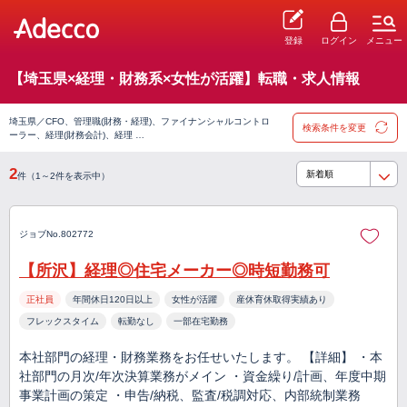
登録
ログイン
メニュー
【埼玉県×経理・財務系×女性が活躍】転職・求人情報
埼玉県／CFO、管理職(財務・経理)、ファイナンシャルコントロ
検索条件を変更
ーラー、経理(財務会計)、経理 …
2
件（1～2件を表示中）
ジョブNo.802772
【所沢】経理◎住宅メーカー◎時短勤務可
正社員
年間休日120日以上
女性が活躍
産休育休取得実績あり
フレックスタイム
転勤なし
一部在宅勤務
本社部門の経理・財務業務をお任せいたします。 【詳細】 ・本
社部門の月次/年次決算業務がメイン ・資金繰り/計画、年度中期
事業計画の策定 ・申告/納税、監査/税調対応、内部統制業務