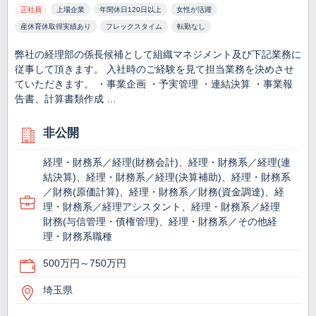
正社員
上場企業
年間休日120日以上
女性が活躍
産休育休取得実績あり
フレックスタイム
転勤なし
弊社の経理部の係長候補として組織マネジメント及び下記業務に
従事して頂きます。 入社時のご経験を見て担当業務を決めさせ
ていただきます。 ・事業企画 ・予実管理 ・連結決算 ・事業報
告書、計算書類作成 …
非公開
経理・財務系／経理(財務会計)、経理・財務系／経理(連
結決算)、経理・財務系／経理(決算補助)、経理・財務系
／財務(原価計算)、経理・財務系／財務(資金調達)、経
理・財務系／経理アシスタント、経理・財務系／経理
財務(与信管理・債権管理)、経理・財務系／その他経
理・財務系職種
500万円～750万円
埼玉県