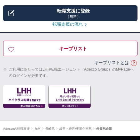
転職支援に登録
（無料）
転職支援の流れ
キープリスト
キープリストとは
※
ご利用にあたってはLHH転職エージェント（Adecco Group）のMyPageへ
のログインが必要です。
Adeccoの転職支援
九州
長崎県
経営・経営/事業企画系
外資系企業