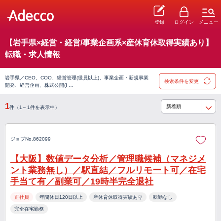
登録
ログイン
メニュー
【岩手県×経営・経営/事業企画系×産休育休取得実績あり】
転職・求人情報
岩手県／CEO、COO、経営管理(役員以上)、事業企画・新規事業
検索条件を変更
開発、経営企画、株式公開(I …
1
件（1～1件を表示中）
ジョブNo.862099
【大阪】数値データ分析／管理職候補（マネジメ
ント業務無し）／駅直結／フルリモート可／在宅
手当て有／副業可／19時半完全退社
正社員
年間休日120日以上
産休育休取得実績あり
転勤なし
完全在宅勤務