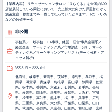
【業務内容】 リラクゼーションサロン「りらくる」を全国約600
店舗展開している同社において、売上拡大に向けた課題抽出から
施策立案・提案までを一貫して担っていただきます。 ROI・CPA
などの数値データ…
非公開
事務系／一般事務・OA事務、経営・経営/事業企画系／
経営企画、マーケティング系／市場調査・分析、マーケ
ティング系／マーケティングアナリスト(データ分析・ア
クセス解析)
500万円～800万円
北海道、岐阜県、新潟県、茨城県、徳島県、鳥取県、福
岡県、滋賀県、青森県、島根県、富山県、静岡県、佐賀
県、栃木県、香川県、京都府、石川県、岩手県、長崎
県、愛媛県、岡山県、群馬県、愛知県、大阪府、宮城
県、埼玉県、高知県、熊本県、福井県、兵庫県、広島
県、三重県、奈良県、大分県、千葉県、山梨県、山口
県、秋田県、長野県、東京都、山形県、和歌山県、宮崎