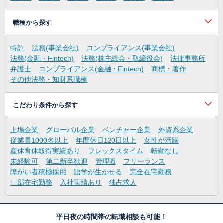
職種から探す
特許
法務(事業会社)
コンプライアンス(事業会社)
法務(金融・Fintech)
法務(株主総会・取締役会)
法律事務所
弁護士
コンプライアンス(金融・Fintech)
商標・著作
その他法務・知財系職種
こだわり条件から探す
上場企業
グローバル企業
ベンチャー企業
外資系企業
従業員1000名以上
年間休日120日以上
女性が活躍
産休育休取得実績あり
フレックスタイム
転勤なし
未経験可
第二新卒歓迎
管理職
フリーランス
障がい者積極採用
語学が生かせる
完全在宅勤務
一部在宅勤務
入社実績あり
独占求人
平日夜の時間帯の転職相談も可能！