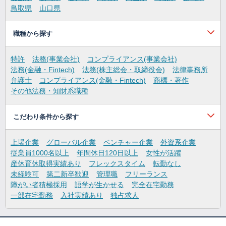
鳥取県
山口県
職種から探す
特許
法務(事業会社)
コンプライアンス(事業会社)
法務(金融・Fintech)
法務(株主総会・取締役会)
法律事務所
弁護士
コンプライアンス(金融・Fintech)
商標・著作
その他法務・知財系職種
こだわり条件から探す
上場企業
グローバル企業
ベンチャー企業
外資系企業
従業員1000名以上
年間休日120日以上
女性が活躍
産休育休取得実績あり
フレックスタイム
転勤なし
未経験可
第二新卒歓迎
管理職
フリーランス
障がい者積極採用
語学が生かせる
完全在宅勤務
一部在宅勤務
入社実績あり
独占求人