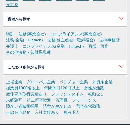
東京都
職種から探す
特許
法務(事業会社)
コンプライアンス(事業会社)
法務(金融・Fintech)
法務(株主総会・取締役会)
法律事務所
弁護士
コンプライアンス(金融・Fintech)
商標・著作
その他法務・知財系職種
こだわり条件から探す
上場企業
グローバル企業
ベンチャー企業
外資系企業
従業員1000名以上
年間休日120日以上
女性が活躍
産休育休取得実績あり
フレックスタイム
転勤なし
未経験可
第二新卒歓迎
管理職
フリーランス
障がい者積極採用
語学が生かせる
完全在宅勤務
一部在宅勤務
入社実績あり
独占求人