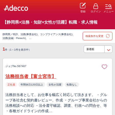
登録
ログイン
メニュー
【静岡県×法務・知財×女性が活躍】転職・求人情報
静岡県／特許、法務(事業会社)、コンプライアンス(事業会社)、
検索条件を変更
法務(金融・Fintech)、 …
1
件（1～1件を表示中）
ジョブNo.567467
法務担当者【富士宮市】
正社員
年間休日120日以上
女性が活躍
転勤なし
法務担当者として、お仕事を幅広く対応して頂きます。 ・グル
ープ各社含む契約書レビュー、作成 ・グループ事業会社からの
法務相談への対応 ・法令遵守確認、調査、行政への問合せ、等
・各種ガイドラインの作成…