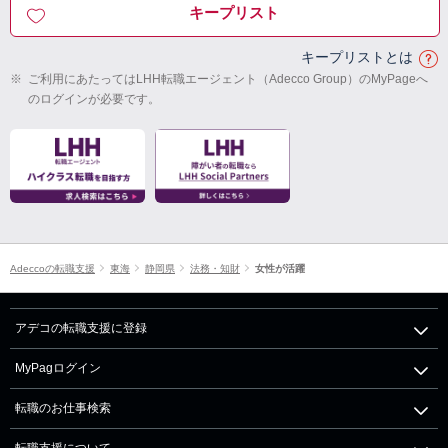
キープリスト
キープリストとは
※
ご利用にあたってはLHH転職エージェント（Adecco Group）のMyPageへ
のログインが必要です。
Adeccoの転職支援
東海
静岡県
法務・知財
女性が活躍
アデコの転職支援に登録
MyPagログイン
転職のお仕事検索
転職支援について