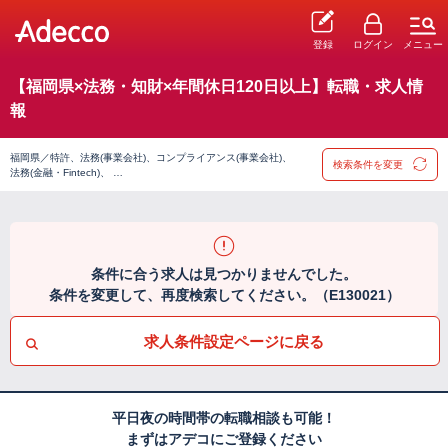
登録
ログイン
メニュー
【福岡県×法務・知財×年間休日120日以上】転職・求人情
報
福岡県／特許、法務(事業会社)、コンプライアンス(事業会社)、
検索条件を変更
法務(金融・Fintech)、 …
条件に合う求人は見つかりませんでした。
条件を変更して、再度検索してください。（E130021）
求人条件設定ページに戻る
平日夜の時間帯の転職相談も可能！
まずはアデコにご登録ください