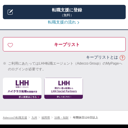
転職支援に登録
（無料）
転職支援の流れ
キープリスト
キープリストとは
※
ご利用にあたってはLHH転職エージェント（Adecco Group）のMyPageへ
のログインが必要です。
Adeccoの転職支援
九州
福岡県
法務・知財
年間休日120日以上