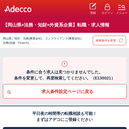
登録
ログイン
メニュー
【岡山県×法務・知財×外資系企業】転職・求人情報
岡山県／特許、法務(事業会社)、コンプライアンス(事業会社)、
検索条件を変更
法務(金融・Fintech)、 …
条件に合う求人は見つかりませんでした。
条件を変更して、再度検索してください。（E130021）
求人条件設定ページに戻る
平日夜の時間帯の転職相談も可能！
まずはアデコにご登録ください