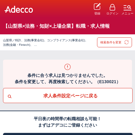
登録
ログイン
メニュー
【山梨県×法務・知財×上場企業】転職・求人情報
山梨県／特許、法務(事業会社)、コンプライアンス(事業会社)、
検索条件を変更
法務(金融・Fintech)、 …
条件に合う求人は見つかりませんでした。
条件を変更して、再度検索してください。（E130021）
求人条件設定ページに戻る
平日夜の時間帯の転職相談も可能！
まずはアデコにご登録ください