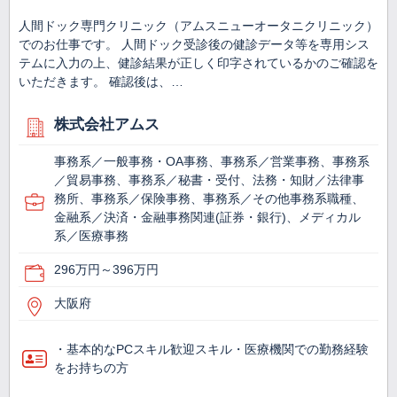
人間ドック専門クリニック（アムスニューオータニクリニック）
でのお仕事です。 人間ドック受診後の健診データ等を専用シス
テムに入力の上、健診結果が正しく印字されているかのご確認を
いただきます。 確認後は、…
株式会社アムス
事務系／一般事務・OA事務、事務系／営業事務、事務系
／貿易事務、事務系／秘書・受付、法務・知財／法律事
務所、事務系／保険事務、事務系／その他事務系職種、
金融系／決済・金融事務関連(証券・銀行)、メディカル
系／医療事務
296万円～396万円
大阪府
・基本的なPCスキル歓迎スキル・医療機関での勤務経験
をお持ちの方