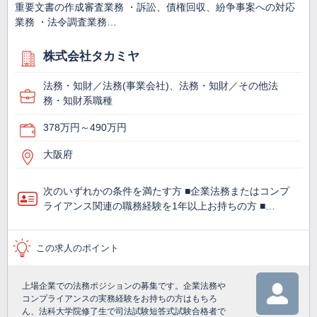
重要文書の作成審査業務 ・訴訟、債権回収、紛争事案への対応
業務 ・法令調査業務…
株式会社タカミヤ
法務・知財／法務(事業会社)、法務・知財／その他法
務・知財系職種
378万円～490万円
大阪府
次のいずれかの条件を満たす方 ■企業法務またはコンプ
ライアンス関連の職務経験を1年以上お持ちの方 ■…
この求人のポイント
上場企業での法務ポジションの募集です。企業法務や
コンプライアンスの実務経験をお持ちの方はもちろ
ん、法科大学院修了生で司法試験短答式試験合格者で