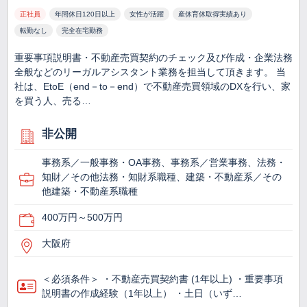
正社員
年間休日120日以上
女性が活躍
産休育休取得実績あり
転勤なし
完全在宅勤務
重要事項説明書・不動産売買契約のチェック及び作成・企業法務
全般などのリーガルアシスタント業務を担当して頂きます。 当
社は、EtoE（end－to－end）で不動産売買領域のDXを行い、家
を買う人、売る…
非公開
事務系／一般事務・OA事務、事務系／営業事務、法務・
知財／その他法務・知財系職種、建築・不動産系／その
他建築・不動産系職種
400万円～500万円
大阪府
＜必須条件＞ ・不動産売買契約書 (1年以上) ・重要事項
説明書の作成経験（1年以上） ・土日（いず…