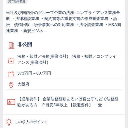
第二新卒歓迎
当社及び国内外のグループ企業の法務･コンプライアンス業務全
般 ・法律相談業務 ・契約書等の重要文書の作成審査業務 ・訴
訟、債権回収、紛争事案への対応業務 ・法令調査業務 ・M&A関
連業務 ・新規ビジネ…
非公開
法務・知財／法務(事業会社)、法務・知財／コンプライ
アンス(事業会社)
373万円～607万円
大阪府
【必須要件】 企業法務経験あるいは官公庁などで法務経
験がある方 ※目安5年以上 【歓迎要件】 ・受…
この求人のポイント