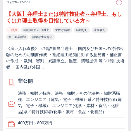
ジョブNo.774501
【大阪】弁理士または特許技術者～弁理士、もし
くは弁理士取得を目指している方～
正社員
年間休日120日以上
女性が活躍
転勤なし
未経験可
第二新卒歓迎
語学が生かせる
《雇い入れ直後》 ▽特許担当弁理士 ・国内及び外国への特許出
願のための明細書作成 ・拒絶理由通知に対する意見書・補正書
の作成 ・裁判、審判、異議申立、鑑定、情報提供 等 ▽特許技術
者 ・国内及び外国…
非公開
法務・知財／特許、法務・知財／その他法務・知財系職
種、エンジニア（電気・電子・機械）系／特許技術者(電
気・電子・機械)、エンジニア(化学・素材・食品・化粧
品)系／特許技術者(化学・素材・食品・化粧品)
400万円～800万円