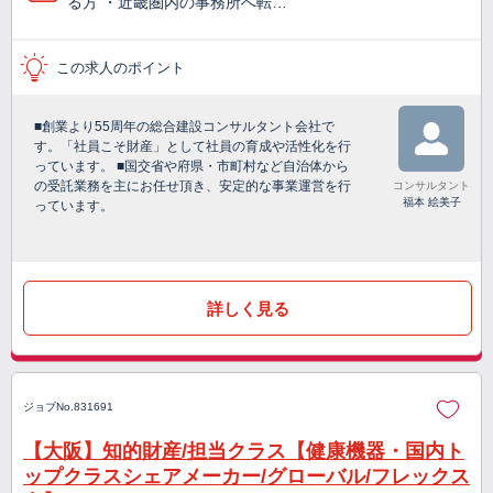
る方 ・近畿圏内の事務所へ転…
この求人のポイント
■創業より55周年の総合建設コンサルタント会社で
す。「社員こそ財産」として社員の育成や活性化を行
っています。 ■国交省や府県・市町村など自治体から
の受託業務を主にお任せ頂き、安定的な事業運営を行
コンサルタント
福本 絵美子
っています。
詳しく見る
ジョブNo.831691
【大阪】知的財産/担当クラス【健康機器・国内ト
ップクラスシェアメーカー/グローバル/フレックス