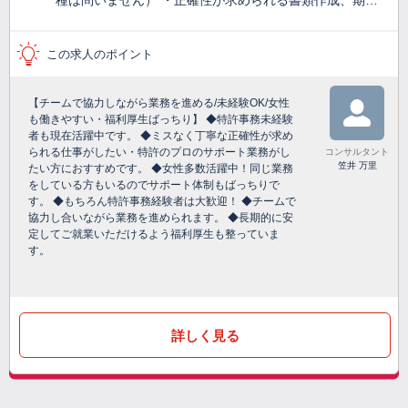
種は問いません） ・正確性が求められる書類作成、期…
この求人のポイント
【チームで協力しながら業務を進める/未経験OK/女性
も働きやすい・福利厚生ばっちり】 ◆特許事務未経験
者も現在活躍中です。 ◆ミスなく丁寧な正確性が求め
られる仕事がしたい・特許のプロのサポート業務がし
コンサルタント
笠井 万里
たい方におすすめです。 ◆女性多数活躍中！同じ業務
をしている方もいるのでサポート体制もばっちりで
す。 ◆もちろん特許事務経験者は大歓迎！ ◆チームで
協力し合いながら業務を進められます。 ◆長期的に安
定してご就業いただけるよう福利厚生も整っていま
す。
詳しく見る