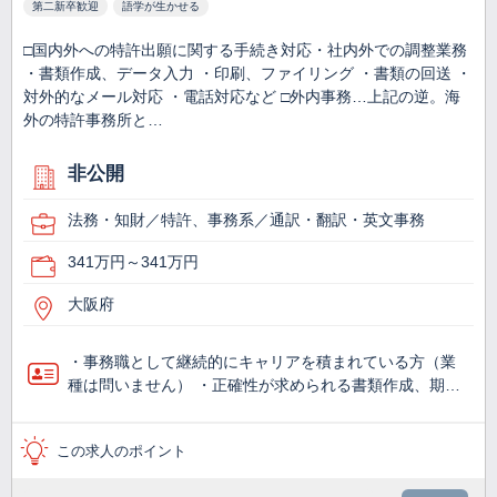
第二新卒歓迎
語学が生かせる
□国内外への特許出願に関する手続き対応・社内外での調整業務
・書類作成、データ入力 ・印刷、ファイリング ・書類の回送 ・
対外的なメール対応 ・電話対応など □外内事務…上記の逆。海
外の特許事務所と…
非公開
法務・知財／特許、事務系／通訳・翻訳・英文事務
341万円～341万円
大阪府
・事務職として継続的にキャリアを積まれている方（業
種は問いません） ・正確性が求められる書類作成、期…
この求人のポイント