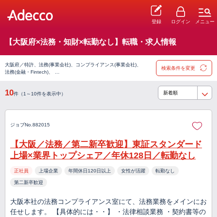
登録
ログイン
メニュー
【大阪府×法務・知財×転勤なし】転職・求人情報
大阪府／特許、法務(事業会社)、コンプライアンス(事業会社)、
検索条件を変更
法務(金融・Fintech)、 …
10
件（1～10件を表示中）
ジョブNo.882015
【大阪／法務／第二新卒歓迎】東証スタンダード
上場×業界トップシェア／年休128日／転勤なし
正社員
上場企業
年間休日120日以上
女性が活躍
転勤なし
第二新卒歓迎
大阪本社の法務コンプライアンス室にて、法務業務をメインにお
任せします。 【具体的には・・】 ・法律相談業務 ・契約書等の