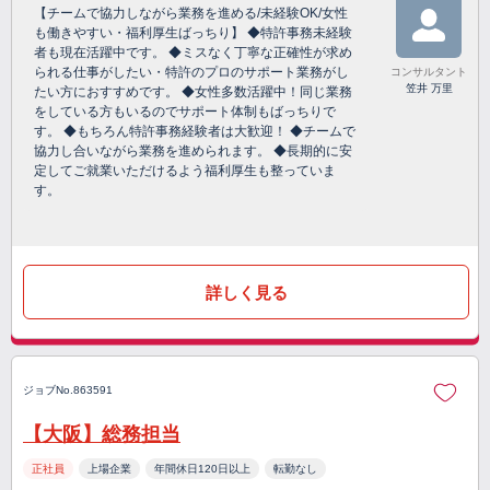
【チームで協力しながら業務を進める/未経験OK/女性
も働きやすい・福利厚生ばっちり】 ◆特許事務未経験
者も現在活躍中です。 ◆ミスなく丁寧な正確性が求め
られる仕事がしたい・特許のプロのサポート業務がし
コンサルタント
笠井 万里
たい方におすすめです。 ◆女性多数活躍中！同じ業務
をしている方もいるのでサポート体制もばっちりで
す。 ◆もちろん特許事務経験者は大歓迎！ ◆チームで
協力し合いながら業務を進められます。 ◆長期的に安
定してご就業いただけるよう福利厚生も整っていま
す。
詳しく見る
ジョブNo.863591
【大阪】総務担当
正社員
上場企業
年間休日120日以上
転勤なし