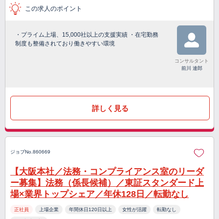
この求人のポイント
・プライム上場、15,000社以上の支援実績 ・在宅勤務
制度も整備されており働きやすい環境
コンサルタント
前川 達郎
詳しく見る
ジョブNo.860669
【大阪本社／法務・コンプライアンス室のリーダ
ー募集】法務（係長候補）／東証スタンダード上
場×業界トップシェア／年休128日／転勤なし
正社員
上場企業
年間休日120日以上
女性が活躍
転勤なし