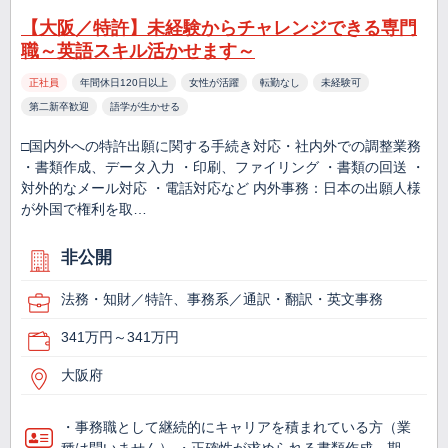
【大阪／特許】未経験からチャレンジできる専門
職～英語スキル活かせます～
正社員
年間休日120日以上
女性が活躍
転勤なし
未経験可
第二新卒歓迎
語学が生かせる
□国内外への特許出願に関する手続き対応・社内外での調整業務
・書類作成、データ入力 ・印刷、ファイリング ・書類の回送 ・
対外的なメール対応 ・電話対応など 内外事務：日本の出願人様
が外国で権利を取…
非公開
法務・知財／特許、事務系／通訳・翻訳・英文事務
341万円～341万円
大阪府
・事務職として継続的にキャリアを積まれている方（業