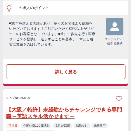
この求人のポイント
■30年を超える実績があり、多くのお客様より信頼を
いただいております！ご利用いただく80％以上がリピ
ートのお客様となっています。■常に一歩先を行く医療
サービスを提供し、進歩することを基本テーマとし着
コンサルタント
福本 絵美子
実に業績をのばしています。
詳しく見る
ジョブNo.863890
【大阪／特許】未経験からチャレンジできる専門
職～英語スキル活かせます～
正社員
年間休日120日以上
女性が活躍
転勤なし
未経験可