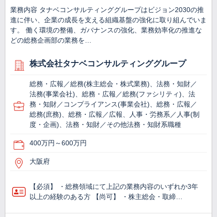
業務内容 タナベコンサルティンググループはビジョン2030の推
進に伴い、企業の成長を支える組織基盤の強化に取り組んでいま
す。 働く環境の整備、ガバナンスの強化、業務効率化の推進な
どの総務企画部の業務を…
株式会社タナベコンサルティンググループ
総務・広報／総務(株主総会・株式業務)、法務・知財／
法務(事業会社)、総務・広報／総務(ファシリティ)、法
務・知財／コンプライアンス(事業会社)、総務・広報／
総務(庶務)、総務・広報／広報、人事・労務系／人事(制
度・企画)、法務・知財／その他法務・知財系職種
400万円～600万円
大阪府
【必須】 ・総務領域にて上記の業務内容のいずれか3年
以上の経験のある方 【尚可】 ・株主総会・取締…