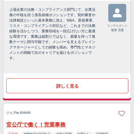
上場企業の法務・コンプライアンス部門にて、企業法
務の中核を担う係長候補ポジションです。契約審査や
法律相談といった基本業務に加え、M&A、新規事業、
リスク・コンプライアンス対応など、これまでの法務
コンサルタント
笠井 万里
経験を活かしつつ、業務領域を一段広げたい方に最適
な環境です。業務は縦割りではなく、裁量を持って複
数テーマに関与可能です。メンバーを支えるプレイン
グマネージャーとしての経験も積め、専門性とマネジ
メントの両軸で次のキャリアを築けるポジションで
す。
詳しく見る
ジョブNo.839490
官公庁で働く！営業事務