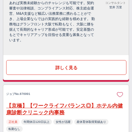
あれば実務未経験からのチャレンジも可能です。契約
コンサルタント
笠井 万里
審査や法律相談、コンプライアンス対応、株主総会運
営、M&A支援など幅広い法務業務に携わることがで
き、上場企業ならではの実践的な経験を積めます。 勤
務地はグランフロント大阪で転勤もなく、大阪に腰を
据えて長期的なキャリア形成が可能です。安定基盤の
もとでキャリアアップを目指せる貴重な募集となって
います。
詳しく見る
ジョブNo.876991
【京橋】【ワークライフバランス◎】ホテル内健
康診断クリニック内事務
正社員
年間休日120日以上
女性が活躍
産休育休取得実績あり
転勤なし