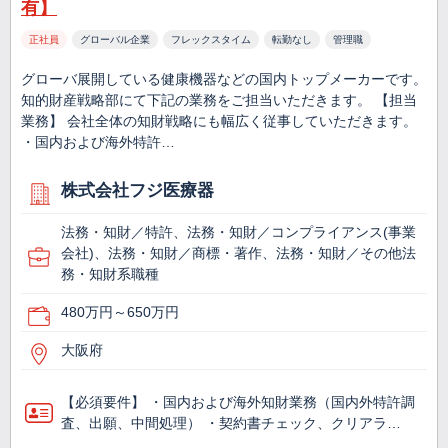
有】
正社員
グローバル企業
フレックスタイム
転勤なし
管理職
グローバ展開している健康機器などの国内トップメーカーです。
知的財産戦略部にて下記の業務をご担当いただきます。 【担当
業務】 会社全体の知財戦略にも幅広く従事していただきます。
・国内および海外特許…
株式会社フジ医療器
法務・知財／特許、法務・知財／コンプライアンス(事業
会社)、法務・知財／商標・著作、法務・知財／その他法
務・知財系職種
480万円～650万円
大阪府
【必須要件】 ・国内および海外知財業務（国内外特許調
査、出願、中間処理） ・契約書チェック、クリアラ…