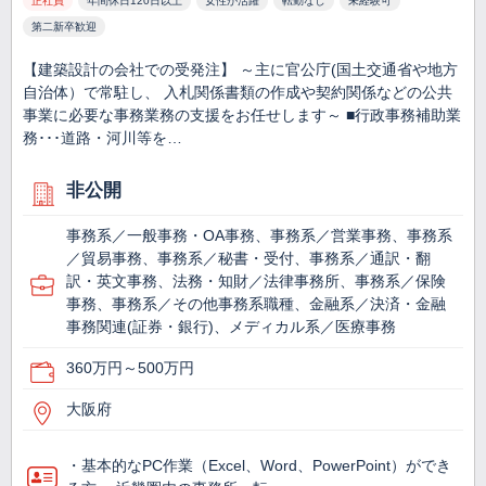
正社員
年間休日120日以上
女性が活躍
転勤なし
未経験可
第二新卒歓迎
【建築設計の会社での受発注】 ～主に官公庁(国土交通省や地方
自治体）で常駐し、 入札関係書類の作成や契約関係などの公共
事業に必要な事務業務の支援をお任せします～ ■行政事務補助業
務･･･道路・河川等を…
非公開
事務系／一般事務・OA事務、事務系／営業事務、事務系
／貿易事務、事務系／秘書・受付、事務系／通訳・翻
訳・英文事務、法務・知財／法律事務所、事務系／保険
事務、事務系／その他事務系職種、金融系／決済・金融
事務関連(証券・銀行)、メディカル系／医療事務
360万円～500万円
大阪府
・基本的なPC作業（Excel、Word、PowerPoint）ができ