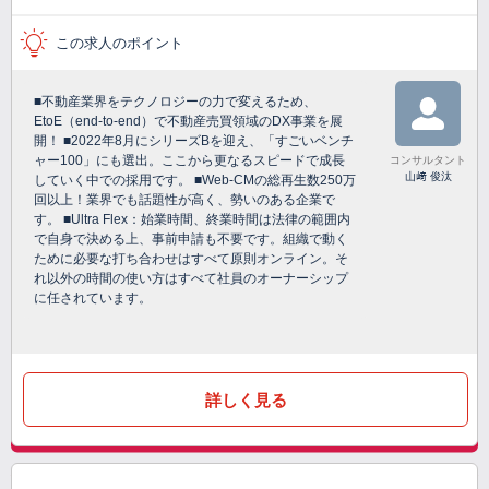
この求人のポイント
■不動産業界をテクノロジーの力で変えるため、
EtoE（end-to-end）で不動産売買領域のDX事業を展
開！ ■2022年8月にシリーズBを迎え、「すごいベンチ
ャー100」にも選出。ここから更なるスピードで成長
コンサルタント
山﨑 俊汰
していく中での採用です。 ■Web-CMの総再生数250万
回以上！業界でも話題性が高く、勢いのある企業で
す。 ■Ultra Flex：始業時間、終業時間は法律の範囲内
で自身で決める上、事前申請も不要です。組織で動く
ために必要な打ち合わせはすべて原則オンライン。そ
れ以外の時間の使い方はすべて社員のオーナーシップ
に任されています。
詳しく見る