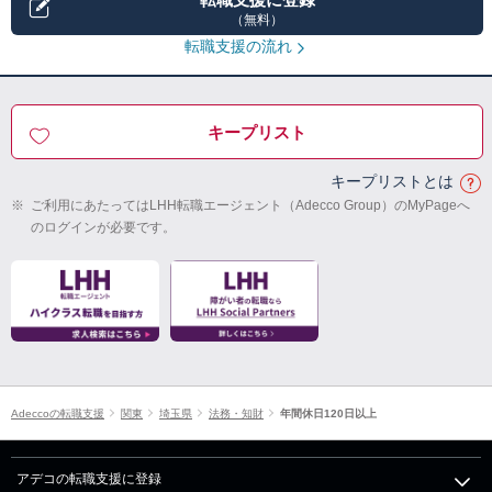
（無料）
転職支援の流れ
キープリスト
キープリストとは
※
ご利用にあたってはLHH転職エージェント（Adecco Group）のMyPageへ
のログインが必要です。
Adeccoの転職支援
関東
埼玉県
法務・知財
年間休日120日以上
アデコの転職支援に登録