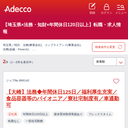
登録
ログイン
メニュー
【埼玉県×法務・知財×年間休日120日以上】転職・求人情
報
埼玉県／特許、法務(事業会社)、コンプライアンス(事業会社)、
検索条件を変更
法務(金融・Fintech)、 …
2
件（1～2件を表示中）
ジョブNo.866142
【大崎】法務◆年間休日125日／福利厚生充実／
食品容器等のパイオニア／寮社宅制度有／車通勤
可
正社員
年間休日120日以上
産休育休取得実績あり
フレックスタイム
転勤なし
一部在宅勤務