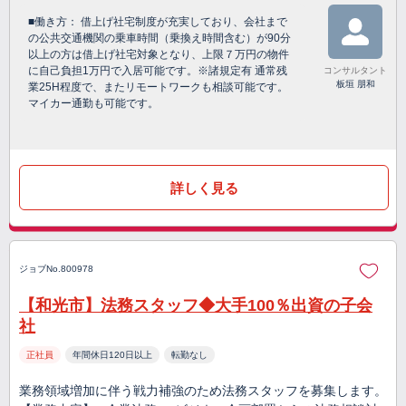
■働き方： 借上げ社宅制度が充実しており、会社まで
の公共交通機関の乗車時間（乗換え時間含む）が90分
以上の方は借上げ社宅対象となり、上限７万円の物件
に自己負担1万円で入居可能です。※諸規定有 通常残
コンサルタント
板垣 朋和
業25H程度で、またリモートワークも相談可能です。
マイカー通勤も可能です。
詳しく見る
ジョブNo.800978
【和光市】法務スタッフ◆大手100％出資の子会
社
正社員
年間休日120日以上
転勤なし
業務領域増加に伴う戦力補強のため法務スタッフを募集します。