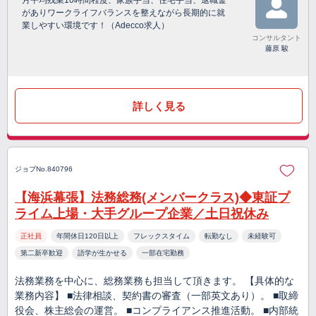
月平均残業10時間程度、家族手当、住宅手当、退職金
がありワークライフバランスを整えながら長期的に就
業しやすい環境です！（Adecco求人）
コンサルタント
藤原 駿
詳しく見る
ジョブNo.840796
【海浜幕張】法務総務(メンバークラス)◆東証プ
ライム上場・大手グループ企業／土日祝休み
正社員
年間休日120日以上
フレックスタイム
転勤なし
未経験可
第二新卒歓迎
語学が生かせる
一部在宅勤務
法務業務を中心に、総務業務も担当して頂きます。 【具体的な
業務内容】 ■法律相談、契約書の審査（一部英文あり）。 ■取締
役会、株主総会の運営。 ■コンプライアンス推進活動。 ■内部統