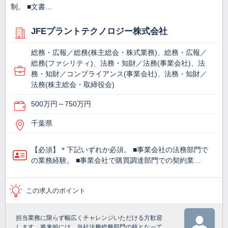
制。 ■文書…
JFEプラントテクノロジー株式会社
総務・広報／総務(株主総会・株式業務)、総務・広報／
総務(ファシリティ)、法務・知財／法務(事業会社)、法
務・知財／コンプライアンス(事業会社)、法務・知財／
法務(株主総会・取締役会)
500万円～750万円
千葉県
【必須】＊下記いずれか必須。 ■事業会社の法務部門で
の業務経験。 ■事業会社で購買調達部門での契約業…
この求人のポイント
担当業務に限らず幅広くチャレンジいただける方歓迎
します。将来的には、当社法務総務部門の核となって