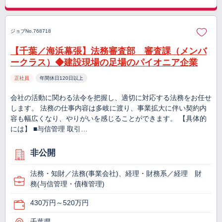
ジョブNo.768718
【千葉／海浜幕張】法務審査部 審査課（メンバ
ークラス）◆建設現場の足場のパイオニア企業
正社員
年間休日120日以上
会社の活動に関わる法令を把握し、適切に対応する法務をお任せ
します。 法務の仕事内容は多岐に渡り、事業拡大に伴い契約内
容も幅広くなり、やりがいを感じることができます。 【具体的
には】 ■与信管理 取引…
非公開
法務・知財／法務(事業会社)、経理・財務系／経理 財
務(与信管理・債権管理)
430万円～520万円
千葉県