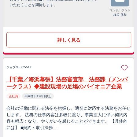
いただくことを期待します。
コンサルタント
板垣 朋和
詳しく見る
ジョブNo.775511
【千葉／海浜幕張】法務審査部 法務課（メンバ
ークラス）◆建設現場の足場のパイオニア企業
正社員
年間休日120日以上
会社の活動に関わる法令を把握し、適切に対応する法務をお任せ
します。 法務の仕事内容は多岐に渡り、事業拡大に伴い契約内
容も幅広くなり、やりがいを感じることができます。 【具体的
には】 ■契約・取引法務…