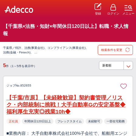
登録
ログイン
メニュー
【千葉県×法務・知財×年間休日120日以上】転職・求人情
報
千葉県／特許、法務(事業会社)、コンプライアンス(事業会社)、
検索条件を変更
法務(金融・Fintech)、 …
5
件（1～5件を表示中）
ジョブNo.852655
【千葉/市原】【未経験歓迎】契約書管理／リス
ク・内部統制に挑戦！大手自動車Gの安定基盤◆
福利厚生充実◎残業10h◆
正社員
年間休日120日以上
フレックスタイム
未経験可
一部在宅勤務
■業務内容： 大手自動車株式会社100%子会社で、船舶用エンジ