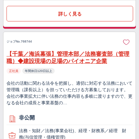
詳しく見る
ジョブNo.768744
【千葉／海浜幕張】管理本部／法務審査部（管理
職）◆建設現場の足場のパイオニア企業
正社員
年間休日120日以上
会社の活動に関わる法令を把握し、適切に対応する法務において
管理職（課長以上）を担っていただける方募集しております。
会社の事業拡大に伴い法務の仕事内容も多岐に渡りますので、更
なる会社の成長と事業基盤の…
非公開
法務・知財／法務(事業会社)、経理・財務系／経理 財
務(与信管理・債権管理)