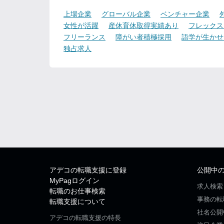
上場企業
グローバル企業
ベンチャー企業
女性が活躍
産休育休取得実績あり
フレックス
フリーランス
障がい者積極採用
語学が生かせ
独占求人
アデコの転職支援に登録
公開中
MyPagログイン
求人検索
転職のお仕事検索
事務の転
転職支援について
社名公開
アデコの転職支援の特長