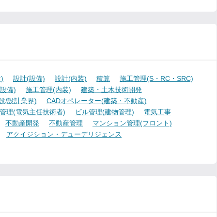
)
設計(設備)
設計(内装)
積算
施工管理(S・RC・SRC)
設備)
施工管理(内装)
建築・土木技術開発
設/設計業界)
CADオペレーター(建築・不動産)
管理(電気主任技術者)
ビル管理(建物管理)
電気工事
不動産開発
不動産管理
マンション管理(フロント)
アクイジション・デューデリジェンス