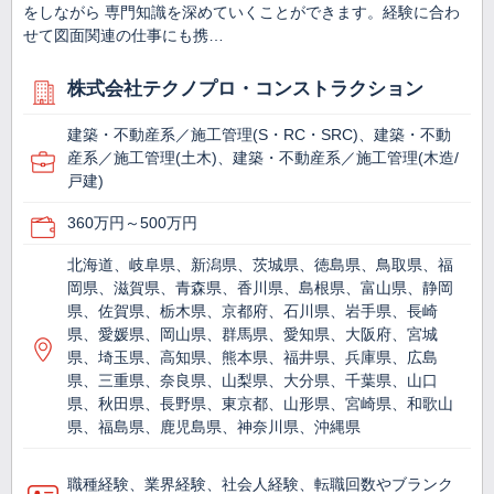
をしながら 専門知識を深めていくことができます。経験に合わ
せて図面関連の仕事にも携…
株式会社テクノプロ・コンストラクション
建築・不動産系／施工管理(S・RC・SRC)、建築・不動
産系／施工管理(土木)、建築・不動産系／施工管理(木造/
戸建)
360万円～500万円
北海道、岐阜県、新潟県、茨城県、徳島県、鳥取県、福
岡県、滋賀県、青森県、香川県、島根県、富山県、静岡
県、佐賀県、栃木県、京都府、石川県、岩手県、長崎
県、愛媛県、岡山県、群馬県、愛知県、大阪府、宮城
県、埼玉県、高知県、熊本県、福井県、兵庫県、広島
県、三重県、奈良県、山梨県、大分県、千葉県、山口
県、秋田県、長野県、東京都、山形県、宮崎県、和歌山
県、福島県、鹿児島県、神奈川県、沖縄県
職種経験、業界経験、社会人経験、転職回数やブランク