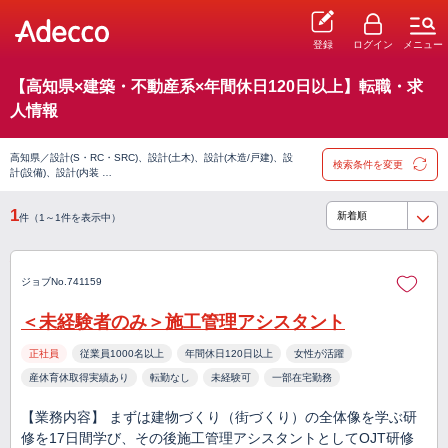
登録
ログイン
メニュー
【高知県×建築・不動産系×年間休日120日以上】転職・求
人情報
高知県／設計(S・RC・SRC)、設計(土木)、設計(木造/戸建)、設
検索条件を変更
計(設備)、設計(内装 …
1
件（1～1件を表示中）
ジョブNo.741159
＜未経験者のみ＞施工管理アシスタント
正社員
従業員1000名以上
年間休日120日以上
女性が活躍
産休育休取得実績あり
転勤なし
未経験可
一部在宅勤務
【業務内容】 まずは建物づくり（街づくり）の全体像を学ぶ研
修を17日間学び、その後施工管理アシスタントとしてOJT研修