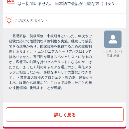
は一切問いません。 日本語で会話が可能な方（目安N…
この求人のポイント
・基礎研修・初級研修・中級研修といった、年次やご
経験に応じて段階的な研修制度を実施。継続して成長
できる環境があり、国家資格を取得するための支援制
度もあります。 ・エンジニアのキャリアパスは1つで
コンサルタント
三井 相輝
はありません。専門性を磨きスペシャリストになるの
か、広範囲の知識を持つゼネラリストになるのか、は
たまた、まったく別のキャリアを選ぶのか。専任スタ
ッフと相談しながら、多様なキャリアの選択ができま
す。 ・業界最大規模のプロジェクト数の為、建築から
土木、設備から建築など、これまで経験したことの無
い技術領域に挑戦することが可能。
詳しく見る