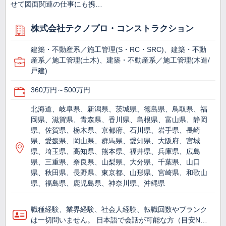
せて図面関連の仕事にも携…
株式会社テクノプロ・コンストラクション
建築・不動産系／施工管理(S・RC・SRC)、建築・不動
産系／施工管理(土木)、建築・不動産系／施工管理(木造/
戸建)
360万円～500万円
北海道、岐阜県、新潟県、茨城県、徳島県、鳥取県、福
岡県、滋賀県、青森県、香川県、島根県、富山県、静岡
県、佐賀県、栃木県、京都府、石川県、岩手県、長崎
県、愛媛県、岡山県、群馬県、愛知県、大阪府、宮城
県、埼玉県、高知県、熊本県、福井県、兵庫県、広島
県、三重県、奈良県、山梨県、大分県、千葉県、山口
県、秋田県、長野県、東京都、山形県、宮崎県、和歌山
県、福島県、鹿児島県、神奈川県、沖縄県
職種経験、業界経験、社会人経験、転職回数やブランク
は一切問いません。 日本語で会話が可能な方（目安N…