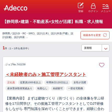
登録
ログイン
メニュー
【静岡県×建築・不動産系×女性が活躍】転職・求人情報
静岡県／設計(S・RC・SRC)、設計(土木)、設計(木造/戸建)、設
検索条件を変更
計(設備)、設計(内装 …
1
件（1～1件を表示中）
ジョブNo.741159
＜未経験者のみ＞施工管理アシスタント
正社員
従業員1000名以上
年間休日120日以上
女性が活躍
産休育休取得実績あり
転勤なし
未経験可
一部在宅勤務
【業務内容】 まずは建物づくり（街づくり）の全体像を学ぶ研
修を17日間学び、その後施工管理アシスタントとしてOJT研修
をしながら 専門知識を深めていくことができます。経験に合わ