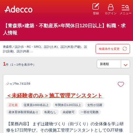
登録
ログイン
メニュー
【青森県×建築・不動産系×年間休日120日以上】転職・求
人情報
青森県／設計(S・RC・SRC)、設計(土木)、設計(木造/戸建)、設
検索条件を変更
計(設備)、設計(内装 …
1
件（1～1件を表示中）
ジョブNo.741159
＜未経験者のみ＞施工管理アシスタント
正社員
従業員1000名以上
年間休日120日以上
女性が活躍
産休育休取得実績あり
転勤なし
未経験可
一部在宅勤務
【業務内容】 まずは建物づくり（街づくり）の全体像を学ぶ研
修を17日間学び、その後施工管理アシスタントとしてOJT研修