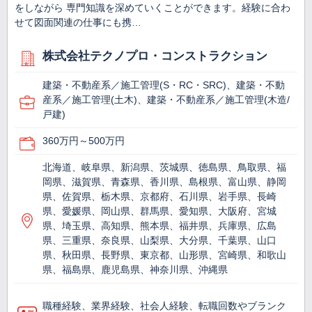
をしながら 専門知識を深めていくことができます。経験に合わ
せて図面関連の仕事にも携…
株式会社テクノプロ・コンストラクション
建築・不動産系／施工管理(S・RC・SRC)、建築・不動
産系／施工管理(土木)、建築・不動産系／施工管理(木造/
戸建)
360万円～500万円
北海道、岐阜県、新潟県、茨城県、徳島県、鳥取県、福
岡県、滋賀県、青森県、香川県、島根県、富山県、静岡
県、佐賀県、栃木県、京都府、石川県、岩手県、長崎
県、愛媛県、岡山県、群馬県、愛知県、大阪府、宮城
県、埼玉県、高知県、熊本県、福井県、兵庫県、広島
県、三重県、奈良県、山梨県、大分県、千葉県、山口
県、秋田県、長野県、東京都、山形県、宮崎県、和歌山
県、福島県、鹿児島県、神奈川県、沖縄県
職種経験、業界経験、社会人経験、転職回数やブランク