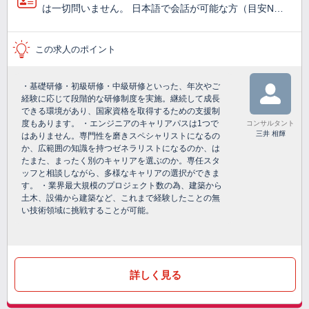
は一切問いません。 日本語で会話が可能な方（目安N…
この求人のポイント
・基礎研修・初級研修・中級研修といった、年次やご
経験に応じて段階的な研修制度を実施。継続して成長
できる環境があり、国家資格を取得するための支援制
度もあります。 ・エンジニアのキャリアパスは1つで
コンサルタント
三井 相輝
はありません。専門性を磨きスペシャリストになるの
か、広範囲の知識を持つゼネラリストになるのか、は
たまた、まったく別のキャリアを選ぶのか。専任スタ
ッフと相談しながら、多様なキャリアの選択ができま
す。 ・業界最大規模のプロジェクト数の為、建築から
土木、設備から建築など、これまで経験したことの無
い技術領域に挑戦することが可能。
詳しく見る