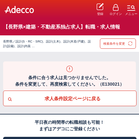
登録
ログイン
メニュー
【長野県×建築・不動産系独占求人】転職・求人情報
長野県／設計(S・RC・SRC)、設計(土木)、設計(木造/戸建)、設
検索条件を変更
計(設備)、設計(内装 …
条件に合う求人は見つかりませんでした。
条件を変更して、再度検索してください。（E130021）
求人条件設定ページに戻る
平日夜の時間帯の転職相談も可能！
まずはアデコにご登録ください