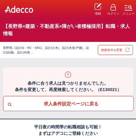
登録
ログイン
メニュー
【長野県×建築・不動産系×障がい者積極採用】転職・求人
情報
長野県／設計(S・RC・SRC)、設計(土木)、設計(木造/戸建)、設
検索条件を変更
計(設備)、設計(内装 …
条件に合う求人は見つかりませんでした。
条件を変更して、再度検索してください。（E130021）
求人条件設定ページに戻る
平日夜の時間帯の転職相談も可能！
まずはアデコにご登録ください