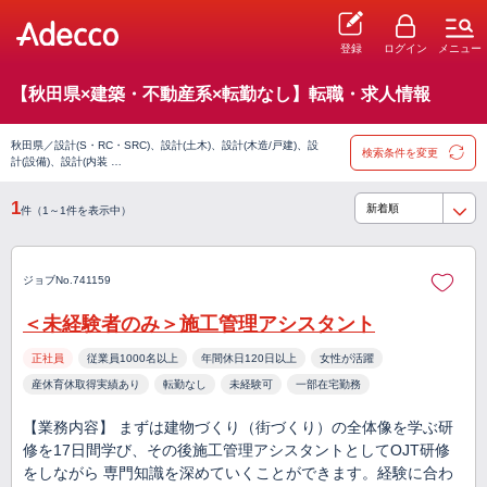
登録
ログイン
メニュー
【秋田県×建築・不動産系×転勤なし】転職・求人情報
秋田県／設計(S・RC・SRC)、設計(土木)、設計(木造/戸建)、設
検索条件を変更
計(設備)、設計(内装 …
1
件（1～1件を表示中）
ジョブNo.741159
＜未経験者のみ＞施工管理アシスタント
正社員
従業員1000名以上
年間休日120日以上
女性が活躍
産休育休取得実績あり
転勤なし
未経験可
一部在宅勤務
【業務内容】 まずは建物づくり（街づくり）の全体像を学ぶ研
修を17日間学び、その後施工管理アシスタントとしてOJT研修
をしながら 専門知識を深めていくことができます。経験に合わ