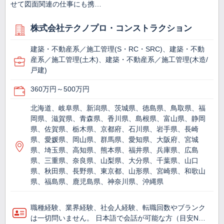
せて図面関連の仕事にも携…
株式会社テクノプロ・コンストラクション
建築・不動産系／施工管理(S・RC・SRC)、建築・不動
産系／施工管理(土木)、建築・不動産系／施工管理(木造/
戸建)
360万円～500万円
北海道、岐阜県、新潟県、茨城県、徳島県、鳥取県、福
岡県、滋賀県、青森県、香川県、島根県、富山県、静岡
県、佐賀県、栃木県、京都府、石川県、岩手県、長崎
県、愛媛県、岡山県、群馬県、愛知県、大阪府、宮城
県、埼玉県、高知県、熊本県、福井県、兵庫県、広島
県、三重県、奈良県、山梨県、大分県、千葉県、山口
県、秋田県、長野県、東京都、山形県、宮崎県、和歌山
県、福島県、鹿児島県、神奈川県、沖縄県
職種経験、業界経験、社会人経験、転職回数やブランク
は一切問いません。 日本語で会話が可能な方（目安N…