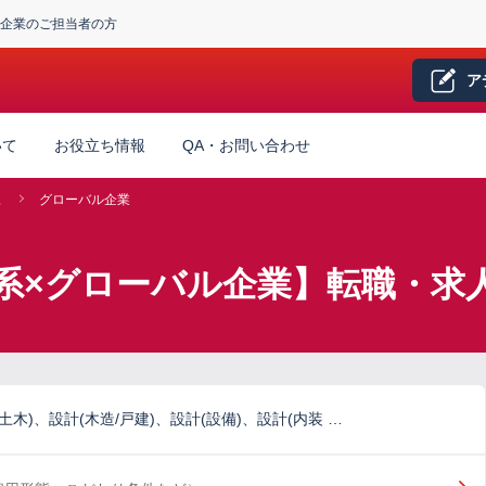
企業のご担当者の方
ア
いて
お役立ち情報
QA・お問い合わせ
系
グローバル企業
系×グローバル企業】転職・求
土木)、設計(木造/戸建)、設計(設備)、設計(内装 …