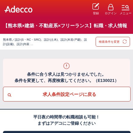
登録
ログイン
メニュー
【熊本県×建築・不動産系×フリーランス】転職・求人情報
熊本県／設計(S・RC・SRC)、設計(土木)、設計(木造/戸建)、設
検索条件を変更
計(設備)、設計(内装 …
条件に合う求人は見つかりませんでした。
条件を変更して、再度検索してください。（E130021）
求人条件設定ページに戻る
平日夜の時間帯の転職相談も可能！
まずはアデコにご登録ください