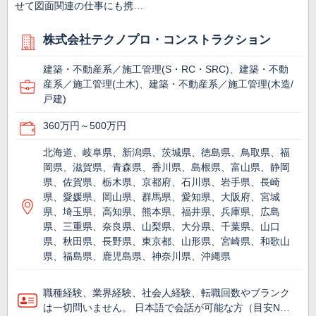
せて図面関連の仕事にも携…
株式会社テクノプロ・コンストラクション
建築・不動産系／施工管理(S・RC・SRC)、建築・不動
産系／施工管理(土木)、建築・不動産系／施工管理(木造/
戸建)
360万円～500万円
北海道、岐阜県、新潟県、茨城県、徳島県、鳥取県、福
岡県、滋賀県、青森県、香川県、島根県、富山県、静岡
県、佐賀県、栃木県、京都府、石川県、岩手県、長崎
県、愛媛県、岡山県、群馬県、愛知県、大阪府、宮城
県、埼玉県、高知県、熊本県、福井県、兵庫県、広島
県、三重県、奈良県、山梨県、大分県、千葉県、山口
県、秋田県、長野県、東京都、山形県、宮崎県、和歌山
県、福島県、鹿児島県、神奈川県、沖縄県
職種経験、業界経験、社会人経験、転職回数やブランク
は一切問いません。 日本語で会話が可能な方（目安N…