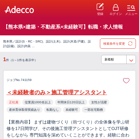
登録
ログイン
メニュー
【熊本県×建築・不動産系×未経験可】転職・求人情報
熊本県／設計(S・RC・SRC)、設計(土木)、設計(木造/戸建)、設
検索条件を変更
計(設備)、設計(内装 …
1
件（1～1件を表示中）
ジョブNo.741159
＜未経験者のみ＞施工管理アシスタント
正社員
従業員1000名以上
年間休日120日以上
女性が活躍
産休育休取得実績あり
転勤なし
未経験可
一部在宅勤務
【業務内容】 まずは建物づくり（街づくり）の全体像を学ぶ研
修を17日間学び、その後施工管理アシスタントとしてOJT研修
をしながら 専門知識を深めていくことができます。経験に合わ