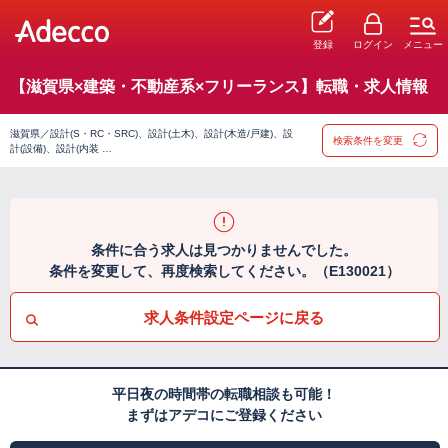
登録
ログイン
メニュー
【滋賀県×建築・不動産系×フリーランス】転職・求人情報
滋賀県／設計(S・RC・SRC)、設計(土木)、設計(木造/戸建)、設
検索条件を変更
計(設備)、設計(内装 …
条件に合う求人は見つかりませんでした。
条件を変更して、再度検索してください。（E130021）
求人条件設定ページに戻る
平日夜の時間帯の転職相談も可能！
まずはアデコにご登録ください