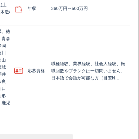
(土
年収
360万円～500万円
木造/
県、徳
、青森
静岡
石川
岡山
職種経験、業界経験、社会人経験、転
宮城
応募資格
職回数やブランクは一切問いません。
福井
日本語で会話が可能な方（目安N…
奈良
山口
山形
、鹿児