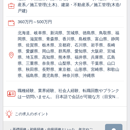
産系／施工管理(土木)、建築・不動産系／施工管理(木造/
戸建)
360万円～500万円
北海道、岐阜県、新潟県、茨城県、徳島県、鳥取県、福
岡県、滋賀県、青森県、香川県、島根県、富山県、静岡
県、佐賀県、栃木県、京都府、石川県、岩手県、長崎
県、愛媛県、岡山県、群馬県、愛知県、大阪府、宮城
県、埼玉県、高知県、熊本県、福井県、兵庫県、広島
県、三重県、奈良県、山梨県、大分県、千葉県、山口
県、秋田県、長野県、東京都、山形県、宮崎県、和歌山
県、福島県、鹿児島県、神奈川県、沖縄県
職種経験、業界経験、社会人経験、転職回数やブランク
は一切問いません。 日本語で会話が可能な方（目安N…
この求人のポイント
・基礎研修・初級研修・中級研修といった、年次やご