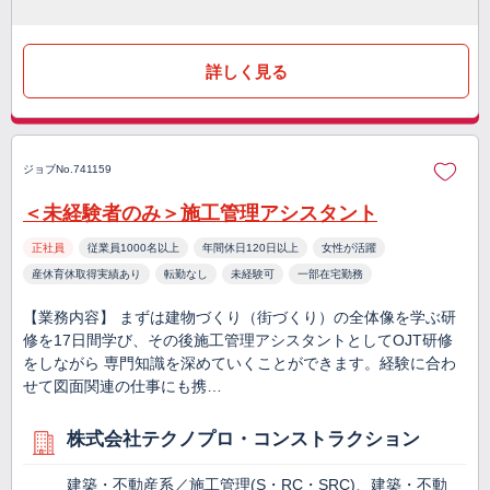
詳しく見る
ジョブNo.741159
＜未経験者のみ＞施工管理アシスタント
正社員
従業員1000名以上
年間休日120日以上
女性が活躍
産休育休取得実績あり
転勤なし
未経験可
一部在宅勤務
【業務内容】 まずは建物づくり（街づくり）の全体像を学ぶ研
修を17日間学び、その後施工管理アシスタントとしてOJT研修
をしながら 専門知識を深めていくことができます。経験に合わ
せて図面関連の仕事にも携…
株式会社テクノプロ・コンストラクション
建築・不動産系／施工管理(S・RC・SRC)、建築・不動