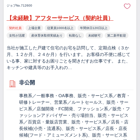
ジョブNo.712600
【未経験】アフターサービス（契約社員）
契約社員
上場企業
従業員1000名以上
年間休日120日以上
女性が活躍
産休育休取得実績あり
転勤なし
未経験可
第二新卒歓迎
当社が施工した戸建て住宅のお宅を訪問して、定期点検（３か
月、１２か月、２４か月）を行います。 お客様の不便に感じて
いる事、家に対するお困りごとを聞きだすお仕事です。 また、
キッチンや建具等のお手入れの…
非公開
事務系／一般事務・OA事務、販売・サービス系／教育・
研修トレーナー、営業系／ルートセールス、販売・サー
ビス系／店舗開発・FC開発、ファッション系／販売・フ
ァッションアドバイザー・売り場担当、販売・サービス
系／百貨店・量販店営業、販売・サービス系／店長・店
長候補(小売・流通系)、販売・サービス系／店長・店長
候補(フード・アミューズメント系)、販売・サービス系