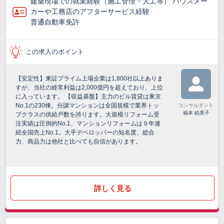
建築現場での就業経験（施工管理・大工等） ハウスメー
カーや工務店のアフターサービス経験
普通自動車免許
この求人のポイント
【安定性】東証プライム上場企業は1,800社以上ありま
すが、当社の経常利益は2,000億円を超えており、上位
に入っています。 【収益基盤】主力のビル賃貸は東京
No.1の230棟。分譲マンションは全国規模で業界トッ
コンサルタント
福本 絵美子
プクラスの供給戸数を誇ります。大規模リフォーム受
注実績は圧倒的No.1、マンションリフォームは９年連
続全国売上No.1。大手デベロッパーの知名度、総合
力、商品力は他社と比べても自信があります。
詳しく見る