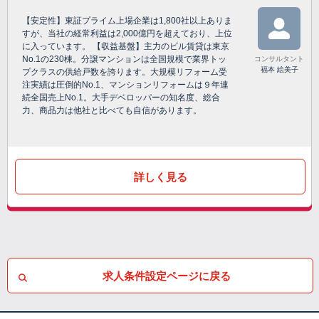
【安定性】東証プライム上場企業は1,800社以上ありま
すが、当社の経常利益は2,000億円を超えており、上位
に入っています。 【収益基盤】主力のビル賃貸は東京
No.1の230棟。分譲マンションは全国規模で業界トッ
コンサルタント
福本 絵美子
プクラスの供給戸数を誇ります。大規模リフォーム受
注実績は圧倒的No.1、マンションリフォームは９年連
続全国売上No.1。大手デベロッパーの知名度、総合
力、商品力は他社と比べても自信があります。
詳しく見る
求人条件設定ページに戻る