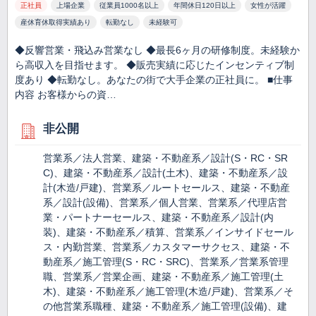
正社員
上場企業
従業員1000名以上
年間休日120日以上
女性が活躍
産休育休取得実績あり
転勤なし
未経験可
◆反響営業・飛込み営業なし ◆最長6ヶ月の研修制度。未経験か
ら高収入を目指せます。 ◆販売実績に応じたインセンティブ制
度あり ◆転勤なし。あなたの街で大手企業の正社員に。 ■仕事
内容 お客様からの資…
非公開
営業系／法人営業、建築・不動産系／設計(S・RC・SR
C)、建築・不動産系／設計(土木)、建築・不動産系／設
計(木造/戸建)、営業系／ルートセールス、建築・不動産
系／設計(設備)、営業系／個人営業、営業系／代理店営
業・パートナーセールス、建築・不動産系／設計(内
装)、建築・不動産系／積算、営業系／インサイドセール
ス・内勤営業、営業系／カスタマーサクセス、建築・不
動産系／施工管理(S・RC・SRC)、営業系／営業系管理
職、営業系／営業企画、建築・不動産系／施工管理(土
木)、建築・不動産系／施工管理(木造/戸建)、営業系／そ
の他営業系職種、建築・不動産系／施工管理(設備)、建