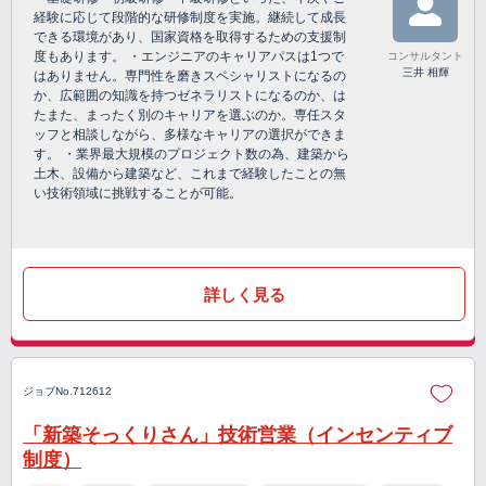
経験に応じて段階的な研修制度を実施。継続して成長
できる環境があり、国家資格を取得するための支援制
度もあります。 ・エンジニアのキャリアパスは1つで
コンサルタント
三井 相輝
はありません。専門性を磨きスペシャリストになるの
か、広範囲の知識を持つゼネラリストになるのか、は
たまた、まったく別のキャリアを選ぶのか。専任スタ
ッフと相談しながら、多様なキャリアの選択ができま
す。 ・業界最大規模のプロジェクト数の為、建築から
土木、設備から建築など、これまで経験したことの無
い技術領域に挑戦することが可能。
詳しく見る
ジョブNo.712612
「新築そっくりさん」技術営業（インセンティブ
制度）