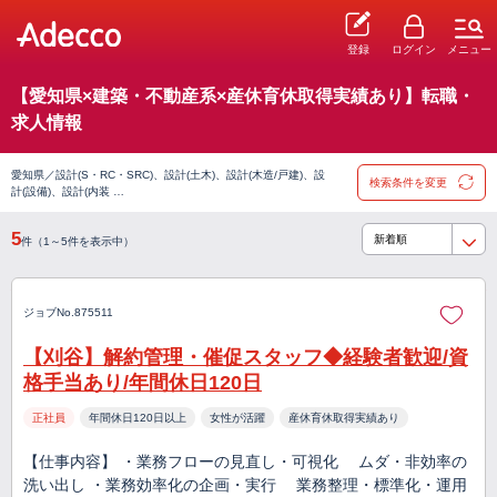
登録
ログイン
メニュー
【愛知県×建築・不動産系×産休育休取得実績あり】転職・
求人情報
愛知県／設計(S・RC・SRC)、設計(土木)、設計(木造/戸建)、設
検索条件を変更
計(設備)、設計(内装 …
5
件（1～5件を表示中）
ジョブNo.875511
【刈谷】解約管理・催促スタッフ◆経験者歓迎/資
格手当あり/年間休日120日
正社員
年間休日120日以上
女性が活躍
産休育休取得実績あり
【仕事内容】 ・業務フローの見直し・可視化 ムダ・非効率の
洗い出し ・業務効率化の企画・実行 業務整理・標準化・運用