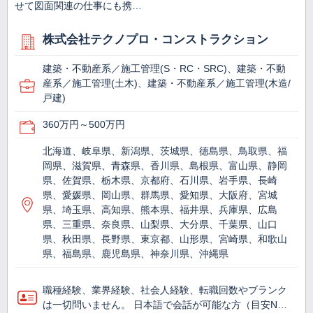
せて図面関連の仕事にも携…
株式会社テクノプロ・コンストラクション
建築・不動産系／施工管理(S・RC・SRC)、建築・不動
産系／施工管理(土木)、建築・不動産系／施工管理(木造/
戸建)
360万円～500万円
北海道、岐阜県、新潟県、茨城県、徳島県、鳥取県、福
岡県、滋賀県、青森県、香川県、島根県、富山県、静岡
県、佐賀県、栃木県、京都府、石川県、岩手県、長崎
県、愛媛県、岡山県、群馬県、愛知県、大阪府、宮城
県、埼玉県、高知県、熊本県、福井県、兵庫県、広島
県、三重県、奈良県、山梨県、大分県、千葉県、山口
県、秋田県、長野県、東京都、山形県、宮崎県、和歌山
県、福島県、鹿児島県、神奈川県、沖縄県
職種経験、業界経験、社会人経験、転職回数やブランク
は一切問いません。 日本語で会話が可能な方（目安N…