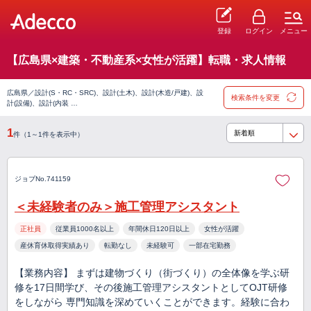
登録
ログイン
メニュー
【広島県×建築・不動産系×女性が活躍】転職・求人情報
広島県／設計(S・RC・SRC)、設計(土木)、設計(木造/戸建)、設
検索条件を変更
計(設備)、設計(内装 …
1
件（1～1件を表示中）
ジョブNo.741159
＜未経験者のみ＞施工管理アシスタント
正社員
従業員1000名以上
年間休日120日以上
女性が活躍
産休育休取得実績あり
転勤なし
未経験可
一部在宅勤務
【業務内容】 まずは建物づくり（街づくり）の全体像を学ぶ研
修を17日間学び、その後施工管理アシスタントとしてOJT研修
をしながら 専門知識を深めていくことができます。経験に合わ